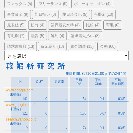
フォックス
フリーランス
ポニーキャニオン
(5)
(9)
(4)
事業資金
即日払い
即日現金化
売掛金
(9)
(8)
(5)
(10)
最安値
松竹
業界最安水準
比較
育毛
(5)
(4)
(4)
(4)
(6)
育毛剤
融資
解約
請求書先払い
(7)
(5)
(4)
(8)
請求書買取
資金繰り
資金調達
金融
(13)
(13)
(13)
(60)
ア
ー
カ
イ
ブ