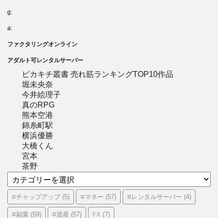
g:
a:
ファクタリングオンライン
アダルト可レンタルサーバー
ピカキチ叢書 売れ筋ランキングTOP10作品
堀未央奈
今井絵理子
真のRPG
熊本空港
錦糸町駅
横浜優勝
大橋くん
宮本
茶野
カ
テ
ゴ
#チャップアップ
#マネー
#レンタルサーバー
(5)
(57)
(4)
リ
#副業
#資産
FX
(59)
(57)
(7)
ー