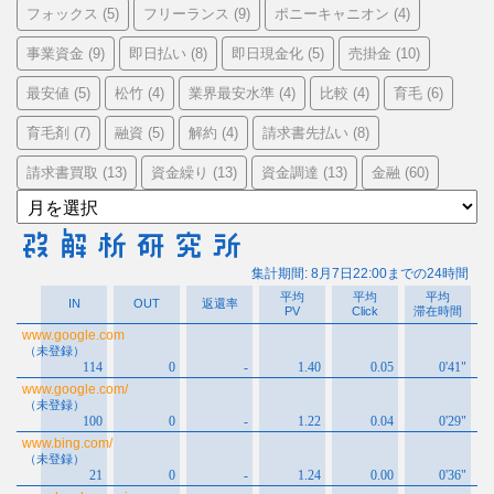
フォックス
フリーランス
ポニーキャニオン
(5)
(9)
(4)
事業資金
即日払い
即日現金化
売掛金
(9)
(8)
(5)
(10)
最安値
松竹
業界最安水準
比較
育毛
(5)
(4)
(4)
(4)
(6)
育毛剤
融資
解約
請求書先払い
(7)
(5)
(4)
(8)
請求書買取
資金繰り
資金調達
金融
(13)
(13)
(13)
(60)
ア
ー
カ
イ
ブ