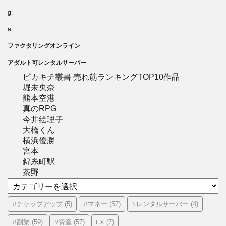
g:
a:
ファクタリングオンライン
アダルト可レンタルサーバー
ピカキチ叢書 売れ筋ランキングTOP10作品
堀未央奈
熊本空港
真のRPG
今井絵理子
大橋くん
横浜優勝
宮本
錦糸町駅
茶野
カ
テ
ゴ
#チャップアップ
#マネー
#レンタルサーバー
(5)
(57)
(4)
リ
#副業
#資産
FX
(59)
(57)
(7)
ー