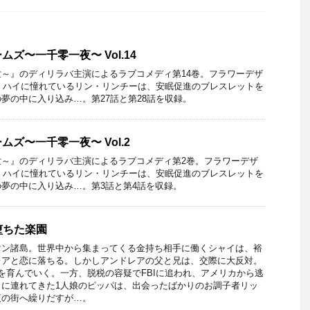
ズ〜一千零一夜〜 Vol.14
～』のディリラバ主演によるラブコメディ第14巻。フラワーデザ
・ハイに憧れているリン・リンチーは、安眠促進のブレスレットを
夢の中に入り込み…。第27話と第28話を収録。
ズ〜一千零一夜〜 Vol.2
世～』のディリラバ主演によるラブコメディ第2巻。フラワーデザ
・ハイに憧れているリン・リンチーは、安眠促進のブレスレットを
夢の中に入り込み…。第3話と第4話を収録。
 堕ちた楽園
マン諸島。世界中から集まってくる金持ち相手に働くシャイは、裕
レアと恋に落ちる。しかしアンドレアの父と兄は、交際に大反対。
を育んでいく。一方、脱税の容疑でFBIに追われ、アメリカから逃
引に連れてきた1人娘のピッパは、出会ったばかりのお調子者リッ
夜の街へ繰りだすが…。