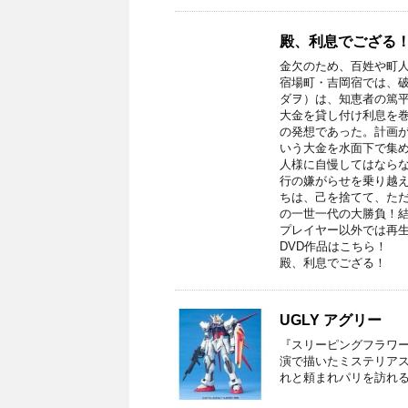
殿、利息でござる！
金欠のため、百姓や町
宿場町・吉岡宿では、
ダヲ）は、知恵者の篤
大金を貸し付け利息を
の発想であった。計画
いう大金を水面下で集
人様に自慢してはならな
行の嫌がらせを乗り越
ちは、己を捨てて、た
の一世一代の大勝負！結果
プレイヤー以外では再
DVD作品はこちら！
殿、利息でござる！
UGLY アグリー
『スリーピングフラワ
演で描いたミステリア
れと頼まれパリを訪れ