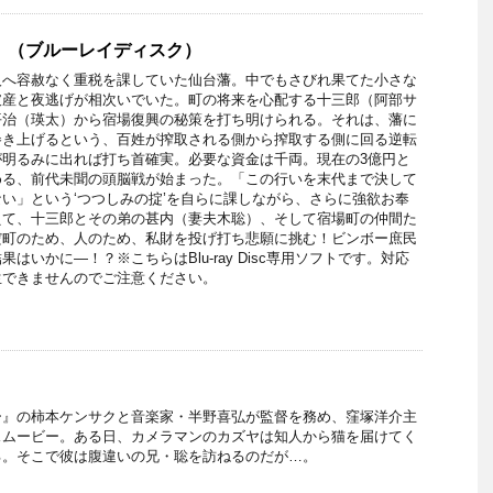
 （ブルーレイディスク）
人へ容赦なく重税を課していた仙台藩。中でもさびれ果てた小さな
破産と夜逃げが相次いでいた。町の将来を心配する十三郎（阿部サ
平治（瑛太）から宿場復興の秘策を打ち明けられる。それは、藩に
巻き上げるという、百姓が搾取される側から搾取する側に回る逆転
が明るみに出れば打ち首確実。必要な資金は千両。現在の3億円と
める、前代未聞の頭脳戦が始まった。「この行いを末代まで決して
い」という‘つつしみの掟’を自らに課しながら、さらに強欲お奉
えて、十三郎とその弟の甚内（妻夫木聡）、そして宿場町の仲間た
だ町のため、人のため、私財を投げ打ち悲願に挑む！ビンボー庶民
はいかに―！？※こちらはBlu-ray Disc専用ソフトです。対応
生できませんのでご注意ください。
ー』の柿本ケンサクと音楽家・半野喜弘が監督を務め、窪塚洋介主
スムービー。ある日、カメラマンのカズヤは知人から猫を届けてく
る。そこで彼は腹違いの兄・聡を訪ねるのだが…。