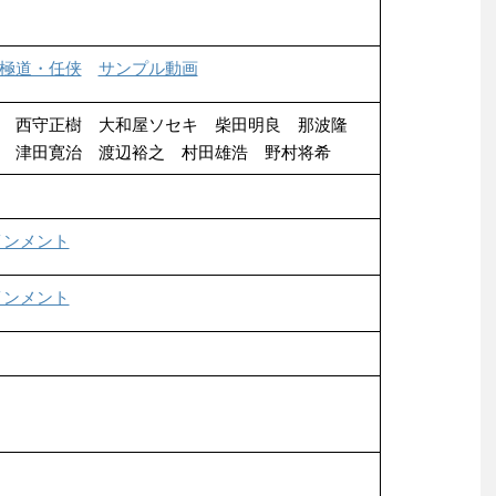
極道・任侠
サンプル動画
 西守正樹 大和屋ソセキ 柴田明良 那波隆
建 津田寛治 渡辺裕之 村田雄浩 野村将希
インメント
インメント