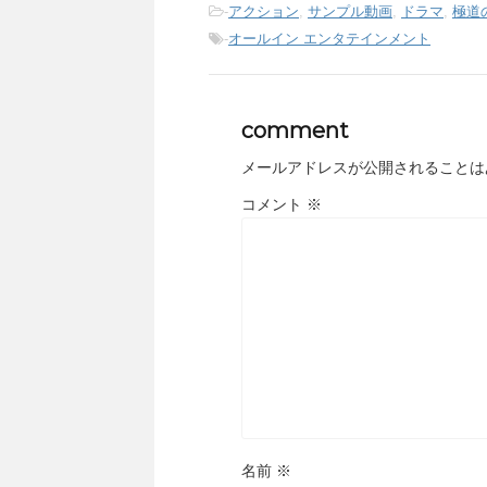
-
アクション
,
サンプル動画
,
ドラマ
,
極道
-
オールイン エンタテインメント
comment
メールアドレスが公開されることは
コメント
※
名前
※