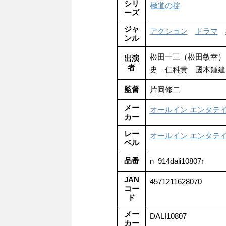
シリ
極道の掟
ーズ
ジャ
アクション
ドラマ
ンル
松田一三（松田敏幸）
出演
者
史 仁科貴 國本鍾
監督
片岡修二
メー
オールイン エンタテ
カー
レー
オールイン エンタテ
ベル
品番
n_914dali10807r
JAN
4571211628070
コー
ド
メー
DALI10807
カー