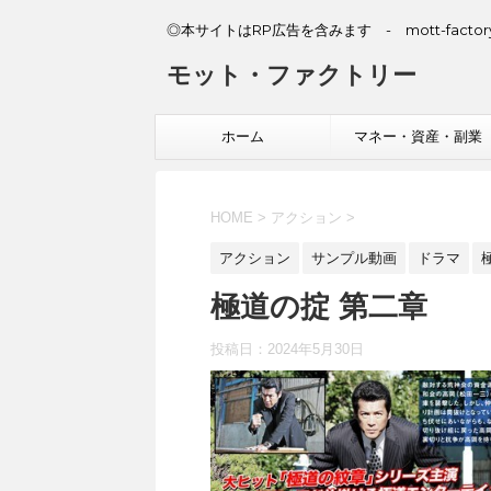
◎本サイトはRP広告を含みます - mott-factory
モット・ファクトリー
ホーム
マネー・資産・副業
HOME
>
アクション
>
アクション
サンプル動画
ドラマ
極道の掟 第二章
投稿日：
2024年5月30日