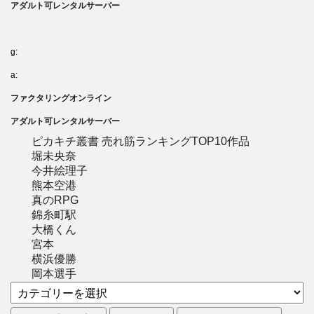
アダルト可レンタルサーバー
g:
a:
ファクタリングオンライン
アダルト可レンタルサーバー
ピカキチ叢書 売れ筋ランキングTOP10作品
堀未央奈
今井絵理子
熊本空港
真のRPG
錦糸町駅
大橋くん
宮本
横浜優勝
岡本選手
カ
テ