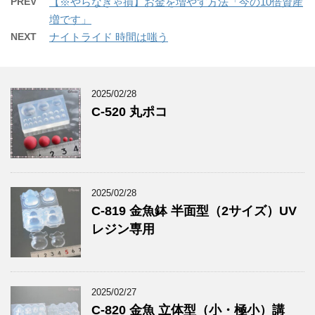
PREV
【※やらなきゃ損】お金を増やす方法「今の10倍資産
増です」
NEXT
ナイトライド 時間は嗤う
2025/02/28
C-520 丸ポコ
2025/02/28
C-819 金魚鉢 半面型（2サイズ）UV
レジン専用
2025/02/27
C-820 金魚 立体型（小・極小）講