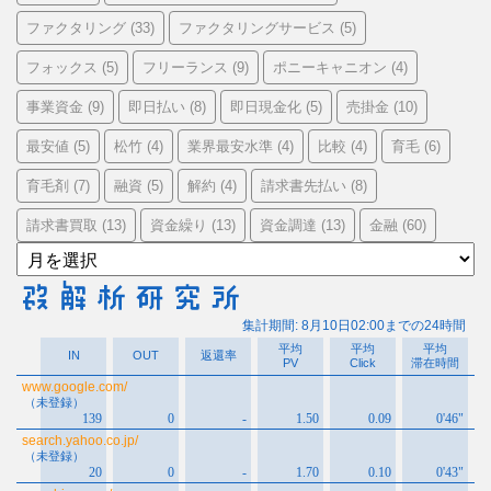
ファクタリング
ファクタリングサービス
(33)
(5)
フォックス
フリーランス
ポニーキャニオン
(5)
(9)
(4)
事業資金
即日払い
即日現金化
売掛金
(9)
(8)
(5)
(10)
最安値
松竹
業界最安水準
比較
育毛
(5)
(4)
(4)
(4)
(6)
育毛剤
融資
解約
請求書先払い
(7)
(5)
(4)
(8)
請求書買取
資金繰り
資金調達
金融
(13)
(13)
(13)
(60)
ア
ー
カ
イ
ブ