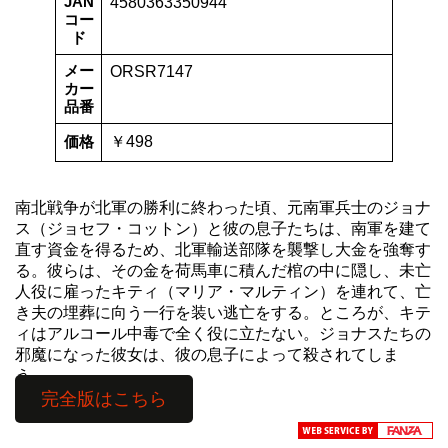
JAN
4580363350944
コー
ド
メー
ORSR7147
カー
品番
価格
￥498
南北戦争が北軍の勝利に終わった頃、元南軍兵士のジョナ
ス（ジョセフ・コットン）と彼の息子たちは、南軍を建て
直す資金を得るため、北軍輸送部隊を襲撃し大金を強奪す
る。彼らは、その金を荷馬車に積んだ棺の中に隠し、未亡
人役に雇ったキティ（マリア・マルティン）を連れて、亡
き夫の埋葬に向う一行を装い逃亡をする。ところが、キテ
ィはアルコール中毒で全く役に立たない。ジョナスたちの
邪魔になった彼女は、彼の息子によって殺されてしま
う…。
完全版はこちら