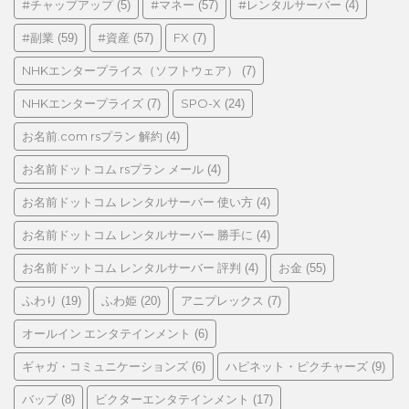
ゴ
#チャップアップ
#マネー
#レンタルサーバー
(5)
(57)
(4)
リ
#副業
#資産
FX
(59)
(57)
(7)
ー
NHKエンタープライス（ソフトウェア）
(7)
NHKエンタープライズ
SPO-X
(7)
(24)
お名前.com rsプラン 解約
(4)
お名前ドットコム rsプラン メール
(4)
お名前ドットコム レンタルサーバー 使い方
(4)
お名前ドットコム レンタルサーバー 勝手に
(4)
お名前ドットコム レンタルサーバー 評判
お金
(4)
(55)
ふわり
ふわ姫
アニプレックス
(19)
(20)
(7)
オールイン エンタテインメント
(6)
ギャガ・コミュニケーションズ
ハピネット・ピクチャーズ
(6)
(9)
バップ
ビクターエンタテインメント
(8)
(17)