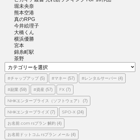
堀未央奈
熊本空港
真のRPG
今井絵理子
大橋くん
横浜優勝
宮本
錦糸町駅
茶野
カ
テ
ゴ
#チャップアップ
#マネー
#レンタルサーバー
(5)
(57)
(4)
リ
#副業
#資産
FX
(59)
(57)
(7)
ー
NHKエンタープライス（ソフトウェア）
(7)
NHKエンタープライズ
SPO-X
(7)
(24)
お名前.com rsプラン 解約
(4)
お名前ドットコム rsプラン メール
(4)