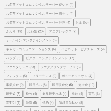
お名前ドットコム レンタルサーバー 使い方
(4)
お名前ドットコム レンタルサーバー 勝手に
(4)
お名前ドットコム レンタルサーバー 評判
お金
(4)
(55)
ふわり
ふわ姫
アニプレックス
(19)
(20)
(7)
オールイン エンタテインメント
(6)
ギャガ・コミュニケーションズ
ハピネット・ピクチャーズ
(6)
(9)
バップ
ビクターエンタテインメント
(8)
(17)
ファクタリング
ファクタリングサービス
(33)
(5)
フォックス
フリーランス
ポニーキャニオン
(5)
(9)
(4)
事業資金
即日払い
即日現金化
売掛金
(9)
(8)
(5)
(10)
最安値
松竹
業界最安水準
比較
育毛
(5)
(4)
(4)
(4)
(6)
育毛剤
融資
解約
請求書先払い
(7)
(5)
(4)
(8)