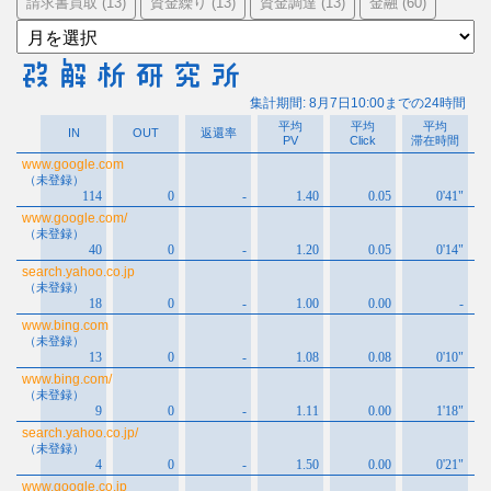
請求書買取
資金繰り
資金調達
金融
(13)
(13)
(13)
(60)
ア
ー
カ
イ
ブ