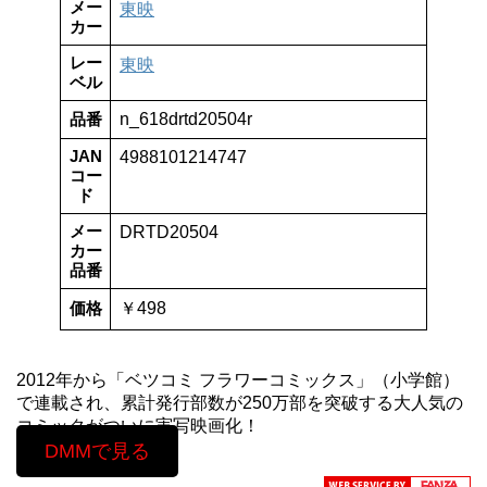
メー
東映
カー
レー
東映
ベル
品番
n_618drtd20504r
JAN
4988101214747
コー
ド
メー
DRTD20504
カー
品番
価格
￥498
2012年から「ベツコミ フラワーコミックス」（小学館）
で連載され、累計発行部数が250万部を突破する大人気の
コミックがついに実写映画化！
DMMで見る