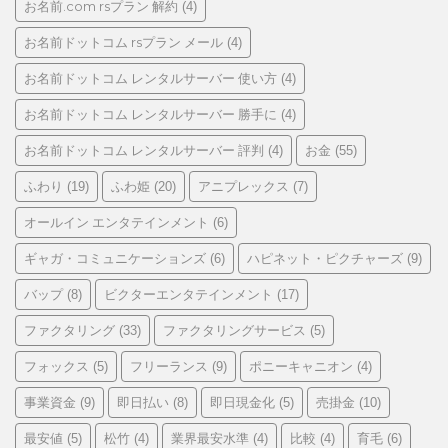
お名前.com rsプラン 解約
(4)
お名前ドットコム rsプラン メール
(4)
お名前ドットコム レンタルサーバー 使い方
(4)
お名前ドットコム レンタルサーバー 勝手に
(4)
お名前ドットコム レンタルサーバー 評判
お金
(4)
(55)
ふわり
ふわ姫
アニプレックス
(19)
(20)
(7)
オールイン エンタテインメント
(6)
ギャガ・コミュニケーションズ
ハピネット・ピクチャーズ
(6)
(9)
バップ
ビクターエンタテインメント
(8)
(17)
ファクタリング
ファクタリングサービス
(33)
(5)
フォックス
フリーランス
ポニーキャニオン
(5)
(9)
(4)
事業資金
即日払い
即日現金化
売掛金
(9)
(8)
(5)
(10)
最安値
松竹
業界最安水準
比較
育毛
(5)
(4)
(4)
(4)
(6)