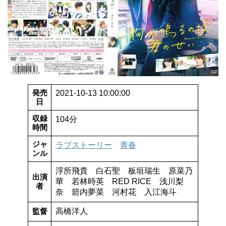
発売
2021-10-13 10:00:00
日
収録
104分
時間
ジャ
ラブストーリー
青春
ンル
浮所飛貴 白石聖 板垣瑞生 原菜乃
出演
華 若林時英 RED RICE 浅川梨
者
奈 箭内夢菜 河村花 入江海斗
監督
高橋洋人