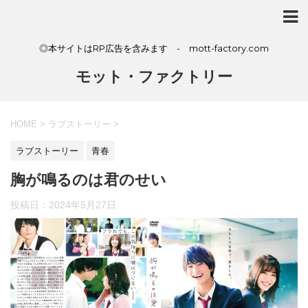
◎本サイトはRP広告を含みます - mott-factory.com
モット・ファクトリー
HOME
>
ラブストーリー
>
ラブストーリー
青春
胸が鳴るのは君のせい
投稿日：
2024年5月27日