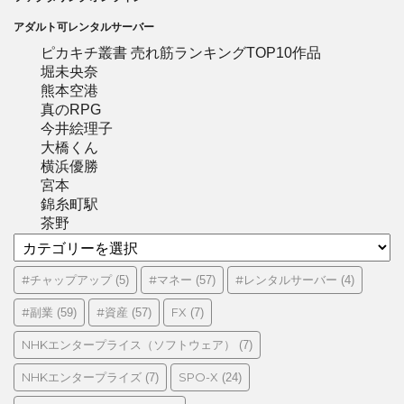
アダルト可レンタルサーバー
ピカキチ叢書 売れ筋ランキングTOP10作品
堀未央奈
熊本空港
真のRPG
今井絵理子
大橋くん
横浜優勝
宮本
錦糸町駅
茶野
カ
テ
ゴ
#チャップアップ
#マネー
#レンタルサーバー
(5)
(57)
(4)
リ
#副業
#資産
FX
(59)
(57)
(7)
ー
NHKエンタープライス（ソフトウェア）
(7)
NHKエンタープライズ
SPO-X
(7)
(24)