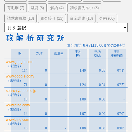
育毛剤
融資
解約
請求書先払い
(7)
(5)
(4)
(8)
請求書買取
資金繰り
資金調達
金融
(13)
(13)
(13)
(60)
ア
ー
カ
イ
ブ