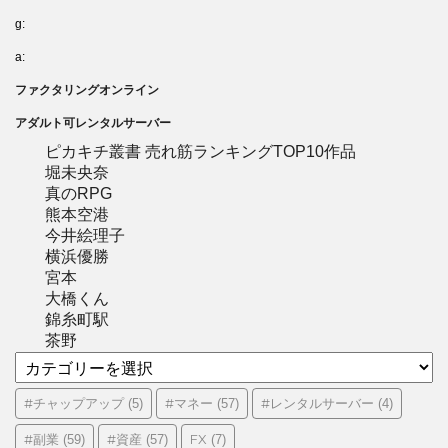
g:
a:
ファクタリングオンライン
アダルト可レンタルサーバー
ピカキチ叢書 売れ筋ランキングTOP10作品
堀未央奈
真のRPG
熊本空港
今井絵理子
横浜優勝
宮本
大橋くん
錦糸町駅
茶野
カ
テ
ゴ
#チャップアップ
#マネー
#レンタルサーバー
(5)
(57)
(4)
リ
#副業
#資産
FX
(59)
(57)
(7)
ー