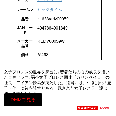
レーベル
ビッグタイム
品番
n_633redv00059
JANコー
4947864901349
ド
メーカー
REDV00059W
品番
価格
￥498
女子プロレスの世界を舞台に､若者たちの心の成長を描い
た青春ドラマ｡弱小女子プロレス団体「ガリンペイロ」の
社長、アイアン飯島が病死した。遺書には、生き別れの息
子・伸一に後を託すとある。残された女子レスラー達は、
伸一を探し始める。
DMMで見る