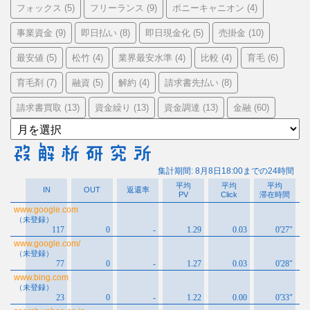
フォックス
フリーランス
ポニーキャニオン
(5)
(9)
(4)
事業資金
即日払い
即日現金化
売掛金
(9)
(8)
(5)
(10)
最安値
松竹
業界最安水準
比較
育毛
(5)
(4)
(4)
(4)
(6)
育毛剤
融資
解約
請求書先払い
(7)
(5)
(4)
(8)
請求書買取
資金繰り
資金調達
金融
(13)
(13)
(13)
(60)
ア
ー
カ
イ
ブ