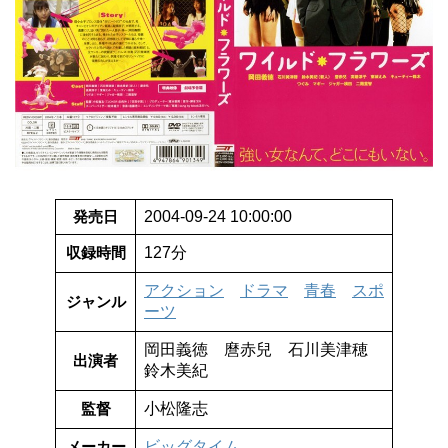
発売日
2004-09-24 10:00:00
収録時間
127分
アクション
ドラマ
青春
スポ
ジャンル
ーツ
岡田義徳 麿赤兒 石川美津穂
出演者
鈴木美紀
監督
小松隆志
メーカー
ビッグタイム