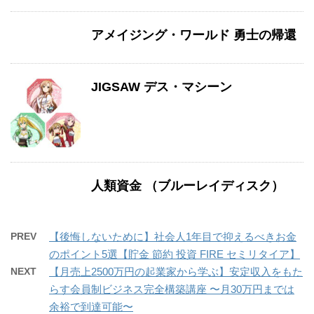
アメイジング・ワールド 勇士の帰還
JIGSAW デス・マシーン
人類資金 （ブルーレイディスク）
PREV
【後悔しないために】社会人1年目で抑えるべきお金
のポイント5選【貯金 節約 投資 FIRE セミリタイア】
NEXT
【月売上2500万円の起業家から学ぶ】安定収入をもた
らす会員制ビジネス完全構築講座 〜月30万円までは
余裕で到達可能〜