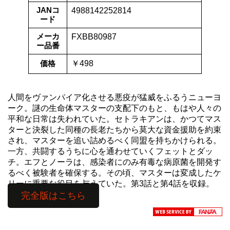
JANコ
4988142252814
ード
メーカ
FXBB80987
ー品番
価格
￥498
人間をヴァンパイア化させる悪疫が猛威をふるうニューヨ
ーク。謎の生命体マスターの支配下のもと、もはや人々の
平和な日常は失われていた。セトラキアンは、かつてマス
ターと決裂した同種の長老たちから莫大な資金援助を約束
され、マスターを追い詰めるべく同盟を持ちかけられる。
一方、共闘するうちに心を通わせていくフェットとダッ
チ。エフとノーラは、感染者にのみ有毒な病原菌を開発す
るべく被験者を確保する。その頃、マスターは変成したケ
リーに重要な役目を与えていた。第3話と第4話を収録。
完全版はこちら