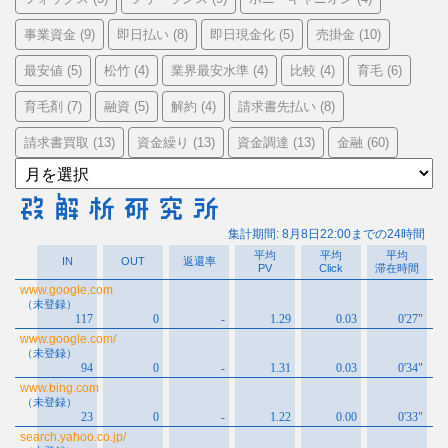
事業資金
即日払い
即日現金化
売掛金
(9)
(8)
(5)
(10)
最安値
松竹
業界最安水準
比較
育毛
(5)
(4)
(4)
(4)
(6)
育毛剤
融資
解約
請求書先払い
(7)
(5)
(4)
(8)
請求書買取
資金繰り
資金調達
金融
(13)
(13)
(13)
(60)
ア
ー
カ
イ
ブ