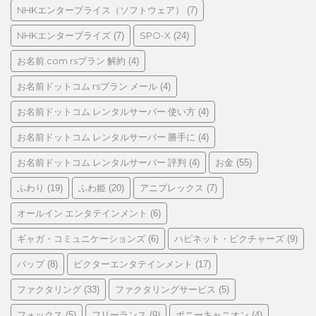
NHKエンタープライス（ソフトウェア）
(7)
NHKエンタープライズ
SPO-X
(7)
(24)
お名前.com rsプラン 解約
(4)
お名前ドットコム rsプラン メール
(4)
お名前ドットコム レンタルサーバー 使い方
(4)
お名前ドットコム レンタルサーバー 勝手に
(4)
お名前ドットコム レンタルサーバー 評判
お金
(4)
(55)
ふわり
ふわ姫
アニプレックス
(19)
(20)
(7)
オールイン エンタテインメント
(6)
ギャガ・コミュニケーションズ
ハピネット・ピクチャーズ
(6)
(9)
バップ
ビクターエンタテインメント
(8)
(17)
ファクタリング
ファクタリングサービス
(33)
(5)
フォックス
フリーランス
ポニーキャニオン
(5)
(9)
(4)