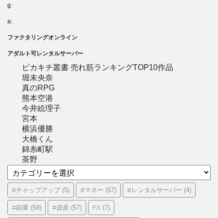
g:
a:
ファクタリングオンライン
アダルト可レンタルサーバー
ピカキチ叢書 売れ筋ランキングTOP10作品
堀未央奈
真のRPG
熊本空港
今井絵理子
宮本
横浜優勝
大橋くん
錦糸町駅
茶野
カ
テ
ゴ
#チャップアップ
#マネー
#レンタルサーバー
(5)
(57)
(4)
リ
#副業
#資産
FX
(59)
(57)
(7)
ー