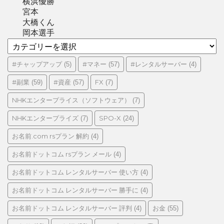
横浜優勝
宮本
大橋くん
岡本選手
カ
テ
ゴ
#チャップアップ
#マネー
#レンタルサーバー
(5)
(57)
(4)
リ
#副業
#資産
FX
(59)
(57)
(7)
ー
NHKエンタープライス（ソフトウェア）
(7)
NHKエンタープライズ
SPO-X
(7)
(24)
お名前.com rsプラン 解約
(4)
お名前ドットコム rsプラン メール
(4)
お名前ドットコム レンタルサーバー 使い方
(4)
お名前ドットコム レンタルサーバー 勝手に
(4)
お名前ドットコム レンタルサーバー 評判
お金
(4)
(55)