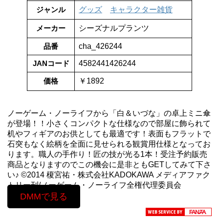
ジャンル
グッズ
キャラクター雑貨
メーカー
シーズナルプランツ
品番
cha_426244
JANコード
4582441426244
価格
￥1892
ノーゲーム・ノーライフから「白＆いづな」の卓上ミニ傘
が登場！！小さくコンパクトな仕様なので部屋に飾られて
机やフィギアのお供としても最適です！表面もフラットで
石突もなく絵柄を全面に見せられる観賞用仕様となってお
ります。職人の手作り！匠の技が光る1本！受注予約販売
商品となりますのでこの機会に是非ともGETしてみて下さ
い♪ ©2014 榎宮祐・株式会社KADOKAWA メディアファク
トリー刊/ノーゲーム・ノーライフ全権代理委員会
DMMで見る