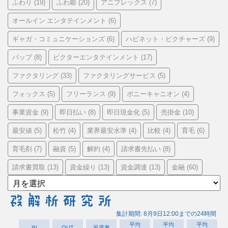
ふわり
ふわ姫
アニプレックス
(19)
(20)
(7)
オールイン エンタテインメント
(6)
ギャガ・コミュニケーションズ
ハピネット・ピクチャーズ
(6)
(9)
バップ
ビクターエンタテインメント
(8)
(17)
ファクタリング
ファクタリングサービス
(33)
(5)
フォックス
フリーランス
ポニーキャニオン
(5)
(9)
(4)
事業資金
即日払い
即日現金化
売掛金
(9)
(8)
(5)
(10)
最安値
松竹
業界最安水準
比較
育毛
(5)
(4)
(4)
(4)
(6)
育毛剤
融資
解約
請求書先払い
(7)
(5)
(4)
(8)
請求書買取
資金繰り
資金調達
金融
(13)
(13)
(13)
(60)
ア
ー
カ
イ
ブ