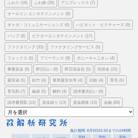
ふわり
ふわ姫
アニプレックス
(19)
(20)
(7)
オールイン エンタテインメント
(6)
ギャガ・コミュニケーションズ
ハピネット・ピクチャーズ
(6)
(9)
バップ
ビクターエンタテインメント
(8)
(17)
ファクタリング
ファクタリングサービス
(33)
(5)
フォックス
フリーランス
ポニーキャニオン
(5)
(9)
(4)
事業資金
即日払い
即日現金化
売掛金
(9)
(8)
(5)
(10)
最安値
松竹
業界最安水準
比較
育毛
(5)
(4)
(4)
(4)
(6)
育毛剤
融資
解約
請求書先払い
(7)
(5)
(4)
(8)
請求書買取
資金繰り
資金調達
金融
(13)
(13)
(13)
(60)
ア
ー
カ
イ
ブ