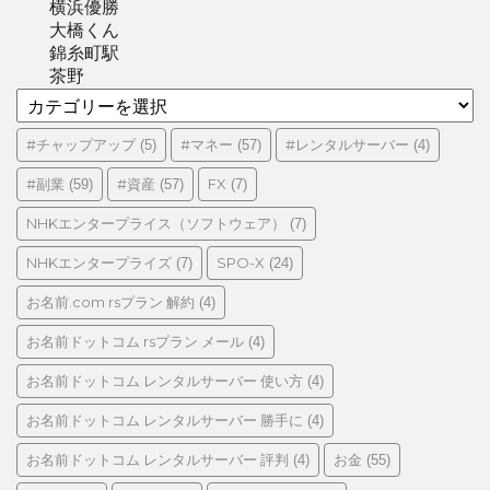
横浜優勝
大橋くん
錦糸町駅
茶野
カ
テ
ゴ
#チャップアップ
#マネー
#レンタルサーバー
(5)
(57)
(4)
リ
#副業
#資産
FX
(59)
(57)
(7)
ー
NHKエンタープライス（ソフトウェア）
(7)
NHKエンタープライズ
SPO-X
(7)
(24)
お名前.com rsプラン 解約
(4)
お名前ドットコム rsプラン メール
(4)
お名前ドットコム レンタルサーバー 使い方
(4)
お名前ドットコム レンタルサーバー 勝手に
(4)
お名前ドットコム レンタルサーバー 評判
お金
(4)
(55)