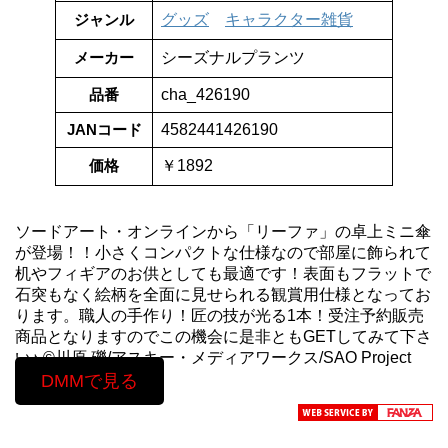
ジャンル
グッズ
キャラクター雑貨
メーカー
シーズナルプランツ
品番
cha_426190
JANコード
4582441426190
価格
￥1892
ソードアート・オンラインから「リーファ」の卓上ミニ傘
が登場！！小さくコンパクトな仕様なので部屋に飾られて
机やフィギアのお供としても最適です！表面もフラットで
石突もなく絵柄を全面に見せられる観賞用仕様となってお
ります。職人の手作り！匠の技が光る1本！受注予約販売
商品となりますのでこの機会に是非ともGETしてみて下さ
い♪ ©川原 礫/アスキー・メディアワークス/SAO Project
DMMで見る