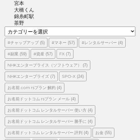
宮本
大橋くん
錦糸町駅
茶野
カ
テ
ゴ
#チャップアップ
#マネー
#レンタルサーバー
(5)
(57)
(4)
リ
#副業
#資産
FX
(59)
(57)
(7)
ー
NHKエンタープライス（ソフトウェア）
(7)
NHKエンタープライズ
SPO-X
(7)
(24)
お名前.com rsプラン 解約
(4)
お名前ドットコム rsプラン メール
(4)
お名前ドットコム レンタルサーバー 使い方
(4)
お名前ドットコム レンタルサーバー 勝手に
(4)
お名前ドットコム レンタルサーバー 評判
お金
(4)
(55)