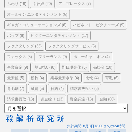
ふわり
ふわ姫
アニプレックス
(19)
(20)
(7)
オールイン エンタテインメント
(6)
ギャガ・コミュニケーションズ
ハピネット・ピクチャーズ
(6)
(9)
バップ
ビクターエンタテインメント
(8)
(17)
ファクタリング
ファクタリングサービス
(33)
(5)
フォックス
フリーランス
ポニーキャニオン
(5)
(9)
(4)
事業資金
即日払い
即日現金化
売掛金
(9)
(8)
(5)
(10)
最安値
松竹
業界最安水準
比較
育毛
(5)
(4)
(4)
(4)
(6)
育毛剤
融資
解約
請求書先払い
(7)
(5)
(4)
(8)
請求書買取
資金繰り
資金調達
金融
(13)
(13)
(13)
(60)
ア
ー
カ
イ
ブ