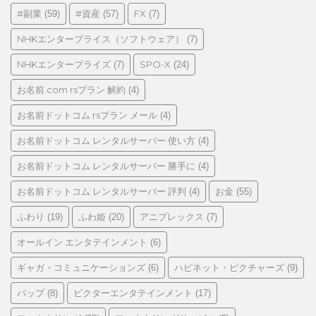
リ
#副業
#資産
FX
(59)
(57)
(7)
ー
NHKエンタープライス（ソフトウェア）
(7)
NHKエンタープライズ
SPO-X
(7)
(24)
お名前.com rsプラン 解約
(4)
お名前ドットコム rsプラン メール
(4)
お名前ドットコム レンタルサーバー 使い方
(4)
お名前ドットコム レンタルサーバー 勝手に
(4)
お名前ドットコム レンタルサーバー 評判
お金
(4)
(55)
ふわり
ふわ姫
アニプレックス
(19)
(20)
(7)
オールイン エンタテインメント
(6)
ギャガ・コミュニケーションズ
ハピネット・ピクチャーズ
(6)
(9)
バップ
ビクターエンタテインメント
(8)
(17)