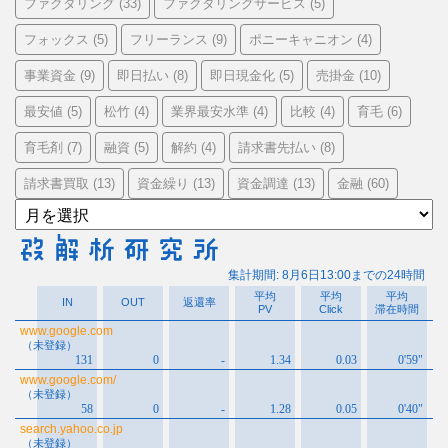
ファクタリング
ファクタリングサービス
(33)
(5)
フォックス
フリーランス
ポニーキャニオン
(5)
(9)
(4)
事業資金
即日払い
即日現金化
売掛金
(9)
(8)
(5)
(10)
最安値
松竹
業界最安水準
比較
育毛
(5)
(4)
(4)
(4)
(6)
育毛剤
融資
解約
請求書先払い
(7)
(5)
(4)
(8)
請求書買取
資金繰り
資金調達
金融
(13)
(13)
(13)
(60)
ア
ー
カ
イ
ブ