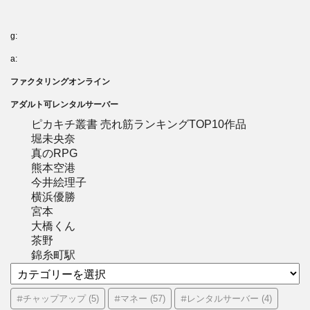
g:
a:
ファクタリングオンライン
アダルト可レンタルサーバー
ピカキチ叢書 売れ筋ランキングTOP10作品
堀未央奈
真のRPG
熊本空港
今井絵理子
横浜優勝
宮本
大橋くん
茶野
錦糸町駅
カ
テ
ゴ
#チャップアップ
#マネー
#レンタルサーバー
(5)
(57)
(4)