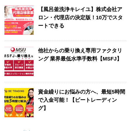
【風呂釜洗浄キレイユ】株式会社ア
ロン・代理店の決定版！10万でスタ
ートできる
他社からの乗り換え専用ファクタリ
ング 業界最低水準手数料【MSFJ】
資金繰りにお悩みの方へ、最短5時間
で入金可能！【ビートレーディン
グ】