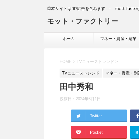
◎本サイトはRP広告を含みます - mott-factory
モット・ファクトリー
ホーム
マネー・資産・副業
HOME
>
TVニューストレンド
>
TVニューストレンド
マネー・資産・副
田中秀和
投稿日：
2024年6月1日
Twitter
Pocket
B