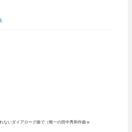
業
れないダイアローグ曲で（唯一の田中秀和作曲ｗ