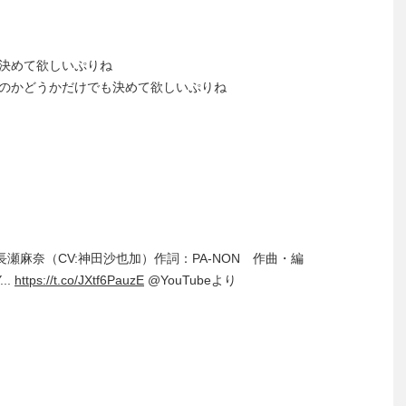
決めて欲しいぷりね
のかどうかだけでも決めて欲しいぷりね
p / 長瀬麻奈（CV:神田沙也加）作詞：PA-NON 作曲・編
..
https://t.co/JXtf6PauzE
@YouTubeより