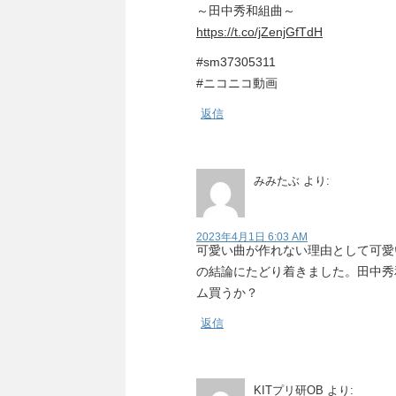
～田中秀和組曲～
https://t.co/jZenjGfTdH
#sm37305311
#ニコニコ動画
返信
みみたぶ
より:
2023年4月1日 6:03 AM
可愛い曲が作れない理由として可愛
の結論にたどり着きました。田中秀
ム買うか？
返信
KITプリ研OB
より: