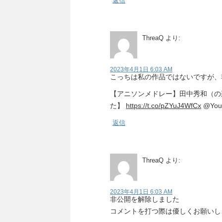
返信
ThreaQ
より:
2023年4月1日 6:03 AM
こっちは私の作品ではないですが、
【アニソンメドレー】田中秀和（の
た】
https://t.co/pZYuJ4WfCx
@You
返信
ThreaQ
より:
2023年4月1日 6:03 AM
非公開を解除しました
コメントを打つ際は優しくお願いし