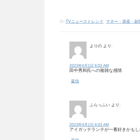
-
TVニューストレンド
,
マネー・資産・副
よりの
より:
2023年4月1日 6:03 AM
田中秀和氏への複雑な感情
返信
ふらっふい
より:
2023年4月1日 6:03 AM
アイガッテランテが一番好きかもし