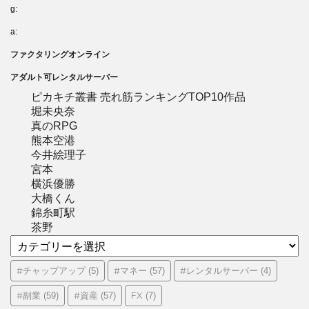
g:
a:
ファクタリングオンライン
アダルト可レンタルサーバー
ピカキチ叢書 売れ筋ランキングTOP10作品
堀未央奈
真のRPG
熊本空港
今井絵理子
宮本
横浜優勝
大橋くん
錦糸町駅
茶野
カ
テ
ゴ
#チャップアップ
#マネー
#レンタルサーバー
(5)
(57)
(4)
リ
#副業
#資産
FX
(59)
(57)
(7)
ー