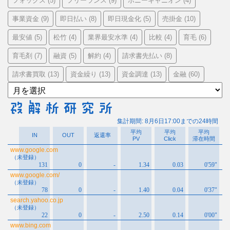
フォックス
フリーランス
ポニーキャニオン
(5)
(9)
(4)
事業資金
即日払い
即日現金化
売掛金
(9)
(8)
(5)
(10)
最安値
松竹
業界最安水準
比較
育毛
(5)
(4)
(4)
(4)
(6)
育毛剤
融資
解約
請求書先払い
(7)
(5)
(4)
(8)
請求書買取
資金繰り
資金調達
金融
(13)
(13)
(13)
(60)
ア
ー
カ
イ
ブ