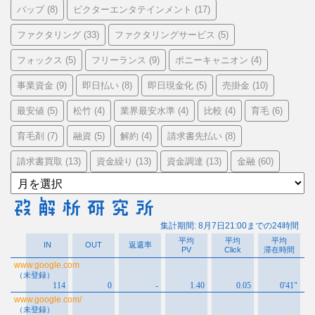
バップ
ビクターエンタテインメント
(8)
(17)
ファクタリング
ファクタリングサービス
(33)
(5)
フォックス
フリーランス
ポニーキャニオン
(5)
(9)
(4)
事業資金
即日払い
即日現金化
売掛金
(9)
(8)
(5)
(10)
最安値
松竹
業界最安水準
比較
育毛
(5)
(4)
(4)
(4)
(6)
育毛剤
融資
解約
請求書先払い
(7)
(5)
(4)
(8)
請求書買取
資金繰り
資金調達
金融
(13)
(13)
(13)
(60)
ア
ー
カ
イ
ブ