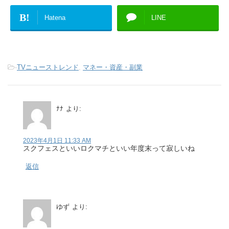
B!
Hatena
LINE
-
TVニューストレンド
,
マネー・資産・副業
ﾅﾅ
より:
2023年4月1日 11:33 AM
スクフェスといいロクマチといい年度末って寂しいね
返信
ゆず
より: