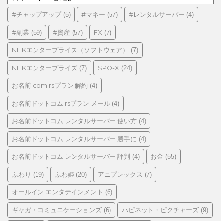
テ
ゴ
#チャップアップ
#マネー
#レンタルサーバー
(5)
(57)
(4)
リ
#副業
#資産
FX
(59)
(57)
(7)
ー
NHKエンタープライス（ソフトウェア）
(7)
NHKエンタープライズ
SPO-X
(7)
(24)
お名前.com rsプラン 解約
(4)
お名前ドットコム rsプラン メール
(4)
お名前ドットコム レンタルサーバー 使い方
(4)
お名前ドットコム レンタルサーバー 勝手に
(4)
お名前ドットコム レンタルサーバー 評判
お金
(4)
(55)
ふわり
ふわ姫
アニプレックス
(19)
(20)
(7)
オールイン エンタテインメント
(6)
ギャガ・コミュニケーションズ
ハピネット・ピクチャーズ
(6)
(9)