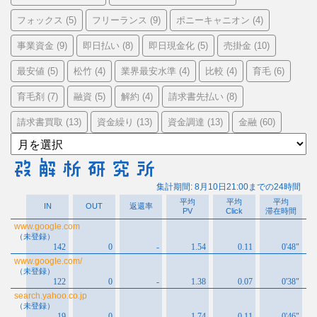
フォックス
フリーランス
ポニーキャニオン
(5)
(9)
(4)
事業資金
即日払い
即日現金化
売掛金
(9)
(8)
(5)
(10)
最安値
松竹
業界最安水準
比較
育毛
(5)
(4)
(4)
(4)
(6)
育毛剤
融資
解約
請求書先払い
(7)
(5)
(4)
(8)
請求書買取
資金繰り
資金調達
金融
(13)
(13)
(13)
(60)
ア
ー
カ
イ
ブ