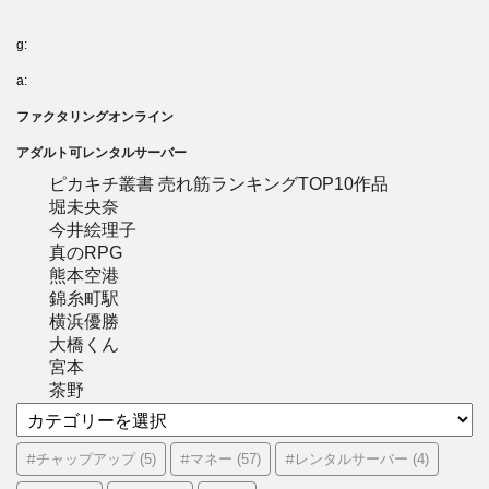
g:
a:
ファクタリングオンライン
アダルト可レンタルサーバー
ピカキチ叢書 売れ筋ランキングTOP10作品
堀未央奈
今井絵理子
真のRPG
熊本空港
錦糸町駅
横浜優勝
大橋くん
宮本
茶野
カ
テ
ゴ
#チャップアップ
#マネー
#レンタルサーバー
(5)
(57)
(4)
リ