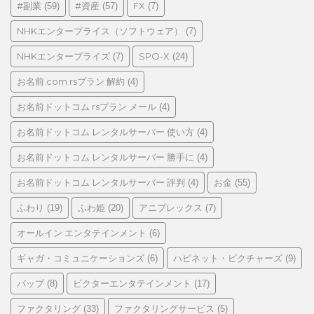
#副業
#資産
FX
(59)
(57)
(7)
ー
NHKエンタープライス（ソフトウェア）
(7)
NHKエンタープライズ
SPO-X
(7)
(24)
お名前.com rsプラン 解約
(4)
お名前ドットコム rsプラン メール
(4)
お名前ドットコム レンタルサーバー 使い方
(4)
お名前ドットコム レンタルサーバー 勝手に
(4)
お名前ドットコム レンタルサーバー 評判
お金
(4)
(55)
ふわり
ふわ姫
アニプレックス
(19)
(20)
(7)
オールイン エンタテインメント
(6)
ギャガ・コミュニケーションズ
ハピネット・ピクチャーズ
(6)
(9)
バップ
ビクターエンタテインメント
(8)
(17)
ファクタリング
ファクタリングサービス
(33)
(5)