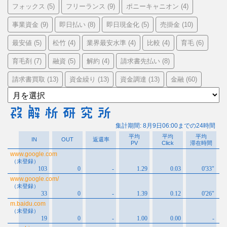
フォックス
フリーランス
ポニーキャニオン
(5)
(9)
(4)
事業資金
即日払い
即日現金化
売掛金
(9)
(8)
(5)
(10)
最安値
松竹
業界最安水準
比較
育毛
(5)
(4)
(4)
(4)
(6)
育毛剤
融資
解約
請求書先払い
(7)
(5)
(4)
(8)
請求書買取
資金繰り
資金調達
金融
(13)
(13)
(13)
(60)
ア
ー
カ
イ
ブ