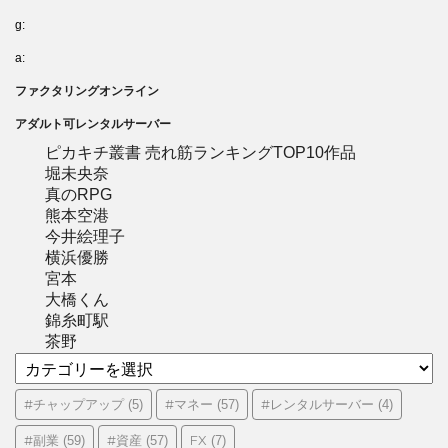
g:
a:
ファクタリングオンライン
アダルト可レンタルサーバー
ピカキチ叢書 売れ筋ランキングTOP10作品
堀未央奈
真のRPG
熊本空港
今井絵理子
横浜優勝
宮本
大橋くん
錦糸町駅
茶野
カ
テ
ゴ
#チャップアップ
#マネー
#レンタルサーバー
(5)
(57)
(4)
リ
#副業
#資産
FX
(59)
(57)
(7)
ー