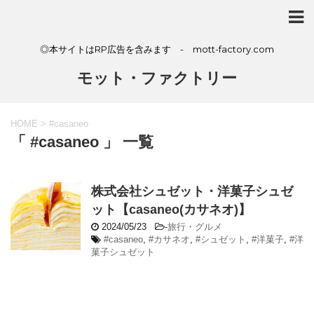
◎本サイトはRP広告を含みます - mott-factory.com
モット・ファクトリー
HOME
>
#casaneo
「 #casaneo 」 一覧
株式会社シュゼット・洋菓子シュゼ
ット【casaneo(カサネオ)】
2024/05/23
-
旅行・グルメ
#casaneo
,
#カサネオ
,
#シュゼット
,
#洋菓子
,
#洋
菓子シュゼット