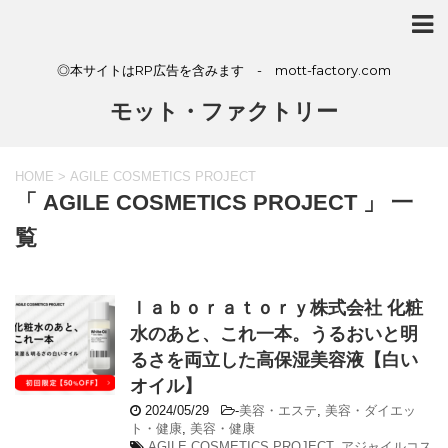
◎本サイトはRP広告を含みます - mott-factory.com
モット・ファクトリー
HOME
>
AGILE COSMETICS PROJECT
「 AGILE COSMETICS PROJECT 」 一
覧
ｌａｂｏｒａｔｏｒｙ株式会社 化粧
水のあと、これ一本。うるおいと明
るさを両立した高保湿美容液【白い
オイル】
2024/05/29
-
美容・エステ
,
美容・ダイエッ
ト・健康
,
美容・健康
AGILE COSMETICS PROJECT
,
アジャイルコス