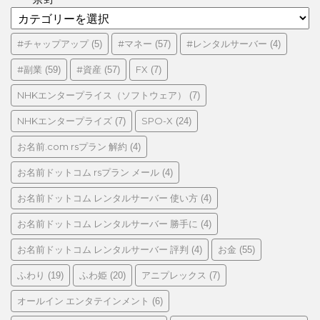
カ
テ
ゴ
#チャップアップ
#マネー
#レンタルサーバー
(5)
(57)
(4)
リ
#副業
#資産
FX
(59)
(57)
(7)
ー
NHKエンタープライス（ソフトウェア）
(7)
NHKエンタープライズ
SPO-X
(7)
(24)
お名前.com rsプラン 解約
(4)
お名前ドットコム rsプラン メール
(4)
お名前ドットコム レンタルサーバー 使い方
(4)
お名前ドットコム レンタルサーバー 勝手に
(4)
お名前ドットコム レンタルサーバー 評判
お金
(4)
(55)
ふわり
ふわ姫
アニプレックス
(19)
(20)
(7)
オールイン エンタテインメント
(6)