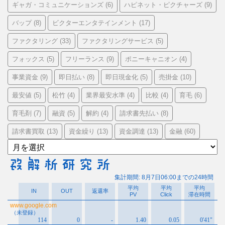
ギャガ・コミュニケーションズ
ハピネット・ピクチャーズ
(6)
(9)
バップ
ビクターエンタテインメント
(8)
(17)
ファクタリング
ファクタリングサービス
(33)
(5)
フォックス
フリーランス
ポニーキャニオン
(5)
(9)
(4)
事業資金
即日払い
即日現金化
売掛金
(9)
(8)
(5)
(10)
最安値
松竹
業界最安水準
比較
育毛
(5)
(4)
(4)
(4)
(6)
育毛剤
融資
解約
請求書先払い
(7)
(5)
(4)
(8)
請求書買取
資金繰り
資金調達
金融
(13)
(13)
(13)
(60)
ア
ー
カ
イ
ブ