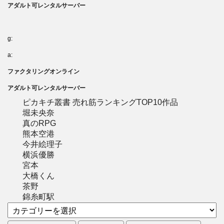
アダルト可レンタルサーバー
g:
a:
ファクタリングオンライン
アダルト可レンタルサーバー
ピカキチ叢書 売れ筋ランキングTOP10作品
堀未央奈
真のRPG
熊本空港
今井絵理子
横浜優勝
宮本
大橋くん
茶野
錦糸町駅
カ
テ