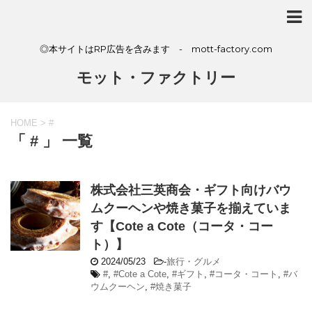
◎本サイトはRP広告を含みます - mott-factory.com
モット・ファクトリー
HOME
>
#
「 # 」 一覧
株式会社三英商会・ギフト向けバウ
ムクーヘンや焼き菓子を揃えていま
す【Cote a Cote（コータ・コー
ト）】
2024/05/23
-
旅行・グルメ
#
,
#Cote a Cote
,
#ギフト
,
#コータ・コート
,
#バ
ウムクーヘン
,
#焼き菓子