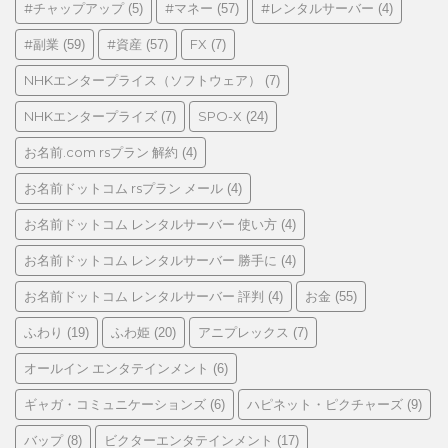
ゴ
#チャップアップ
#マネー
#レンタルサーバー
(5)
(57)
(4)
リ
#副業
#資産
FX
(59)
(57)
(7)
ー
NHKエンタープライス（ソフトウェア）
(7)
NHKエンタープライズ
SPO-X
(7)
(24)
お名前.com rsプラン 解約
(4)
お名前ドットコム rsプラン メール
(4)
お名前ドットコム レンタルサーバー 使い方
(4)
お名前ドットコム レンタルサーバー 勝手に
(4)
お名前ドットコム レンタルサーバー 評判
お金
(4)
(55)
ふわり
ふわ姫
アニプレックス
(19)
(20)
(7)
オールイン エンタテインメント
(6)
ギャガ・コミュニケーションズ
ハピネット・ピクチャーズ
(6)
(9)
バップ
ビクターエンタテインメント
(8)
(17)