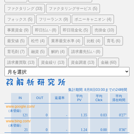
ファクタリング
ファクタリングサービス
(33)
(5)
フォックス
フリーランス
ポニーキャニオン
(5)
(9)
(4)
事業資金
即日払い
即日現金化
売掛金
(9)
(8)
(5)
(10)
最安値
松竹
業界最安水準
比較
育毛
(5)
(4)
(4)
(4)
(6)
育毛剤
融資
解約
請求書先払い
(7)
(5)
(4)
(8)
請求書買取
資金繰り
資金調達
金融
(13)
(13)
(13)
(60)
ア
ー
カ
イ
ブ