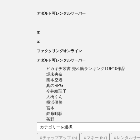
アダルト可レンタルサーバー
g:
a:
ファクタリングオンライン
アダルト可レンタルサーバー
ピカキチ叢書 売れ筋ランキングTOP10作品
堀未央奈
熊本空港
真のRPG
今井絵理子
大橋くん
横浜優勝
宮本
錦糸町駅
茶野
カ
テ
ゴ
#チャップアップ
#マネー
#レンタルサ
(5)
(57)