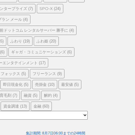
エンタープライズ
SPO-X
(7)
(24)
プラン メール
(4)
前ドットコム レンタルサーバー 勝手に
(4)
ふわり
ふわ姫
5)
(19)
(20)
ギャガ・コミュニケーションズ
(6)
(6)
ーエンタテインメント
(17)
フォックス
フリーランス
(5)
(9)
即日現金化
売掛金
最安値
(5)
(10)
(5)
育毛剤
融資
解約
(7)
(5)
(4)
資金調達
金融
(13)
(60)