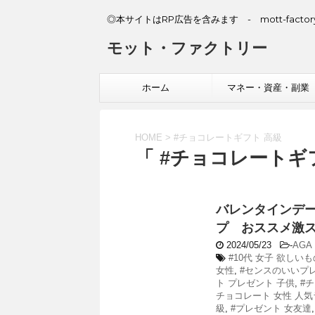
◎本サイトはRP広告を含みます - mott-factory
モット・ファクトリー
ホーム
マネー・資産・副業
HOME
>
#チョコレートギフト 高級
「 #チョコレートギフ
バレンタインデ
プ おススメ激ス
2024/05/23
-
AGA
#10代 女子 欲しいも
女性
,
#センスのいいプ
ト プレゼント 子供
,
#
チョコレート 女性 人
級
,
#プレゼント 女友達