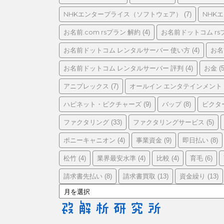
リ
ー
NHKエンタープライス（ソフトウェア）
NHK
(7)
お名前.com rsプラン 解約
お名前ドットコム rs
(4)
お名前ドットコム レンタルサーバー 使い方
お名
(4)
お名前ドットコム レンタルサーバー 評判
お金
(4)
(5
アニプレックス
オールイン エンタテインメント
(7)
ハピネット・ピクチャーズ
バップ
ビクタ
(9)
(8)
ファクタリング
ファクタリングサービス
(33)
(5)
ポニーキャニオン
事業資金
即日払い
(4)
(9)
(8)
松竹
業界最安水準
比較
育毛
(4)
(4)
(4)
(6)
請求書先払い
請求書買取
資金繰り
(8)
(13)
(13)
ア
ー
カ
イ
ブ