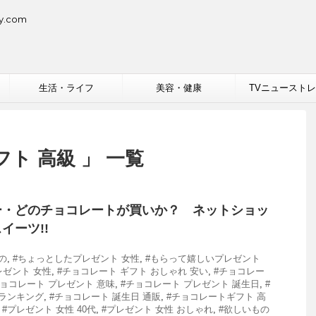
.com
生活・ライフ
美容・健康
TVニュースト
ト 高級 」 一覧
ー・どのチョコレートが買いか？ ネットショッ
イーツ!!
の
,
#ちょっとしたプレゼント 女性
,
#もらって嬉しいプレゼント
レゼント 女性
,
#チョコレート ギフト おしゃれ 安い
,
#チョコレー
チョコレート プレゼント 意味
,
#チョコレート プレゼント 誕生日
,
#
気ランキング
,
#チョコレート 誕生日 通販
,
#チョコレートギフト 高
,
#プレゼント 女性 40代
,
#プレゼント 女性 おしゃれ
,
#欲しいもの