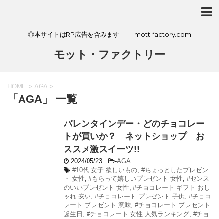
◎本サイトはRP広告を含みます - mott-factory.com
モット・ファクトリー
HOME
>
AGA
>
「AGA」 一覧
バレンタインデー・どのチョコレー
トが買いか？ ネットショップ お
ススメ激スイーツ!!
2024/05/23
-
AGA
#10代 女子 欲しいもの
,
#ちょっとしたプレゼン
ト 女性
,
#もらって嬉しいプレゼント 女性
,
#センス
のいいプレゼント 女性
,
#チョコレート ギフト おし
ゃれ 安い
,
#チョコレート プレゼント 子供
,
#チョコ
レート プレゼント 意味
,
#チョコレート プレゼント
誕生日
,
#チョコレート 女性 人気ランキング
,
#チョ