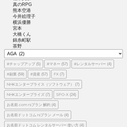
真のRPG
熊本空港
今井絵理子
横浜優勝
宮本
大橋くん
錦糸町駅
茶野
カ
テ
ゴ
#チャップアップ
#マネー
#レンタルサーバー
(5)
(57)
(4)
リ
#副業
#資産
FX
(59)
(57)
(7)
ー
NHKエンタープライス（ソフトウェア）
(7)
NHKエンタープライズ
SPO-X
(7)
(24)
お名前.com rsプラン 解約
(4)
お名前ドットコム rsプラン メール
(4)
お名前ドットコム レンタルサーバー 使い方
(4)