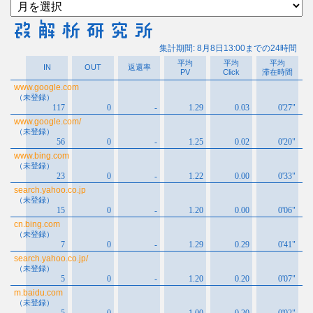
ア
ー
カ
イ
ブ