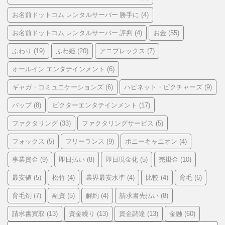
お名前ドットコム レンタルサーバー 勝手に
(4)
お名前ドットコム レンタルサーバー 評判
お金
(4)
(55)
ふわり
ふわ姫
アニプレックス
(19)
(20)
(7)
オールイン エンタテインメント
(6)
ギャガ・コミュニケーションズ
ハピネット・ピクチャーズ
(6)
(9)
バップ
ビクターエンタテインメント
(8)
(17)
ファクタリング
ファクタリングサービス
(33)
(5)
フォックス
フリーランス
ポニーキャニオン
(5)
(9)
(4)
事業資金
即日払い
即日現金化
売掛金
(9)
(8)
(5)
(10)
最安値
松竹
業界最安水準
比較
育毛
(5)
(4)
(4)
(4)
(6)
育毛剤
融資
解約
請求書先払い
(7)
(5)
(4)
(8)
請求書買取
資金繰り
資金調達
金融
(13)
(13)
(13)
(60)