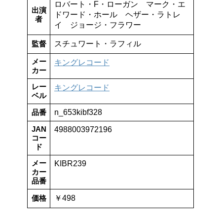
ロバート・F・ローガン マーク・エ
出演
ドワード・ホール ヘザー・ラトレ
者
イ ジョージ・フラワー
監督
スチュワート・ラフィル
メー
キングレコード
カー
レー
キングレコード
ベル
品番
n_653kibf328
JAN
4988003972196
コー
ド
メー
KIBR239
カー
品番
価格
￥498