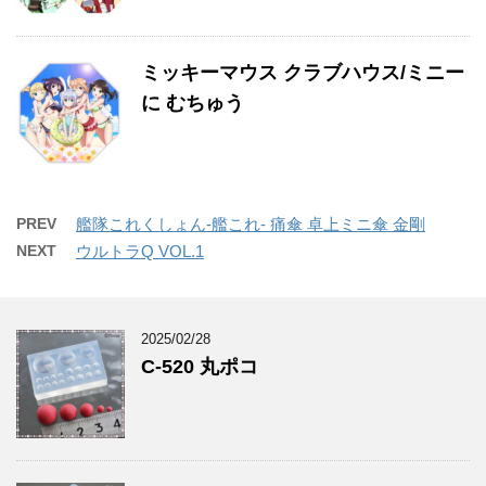
ミッキーマウス クラブハウス/ミニー
に むちゅう
PREV
艦隊これくしょん-艦これ- 痛傘 卓上ミニ傘 金剛
NEXT
ウルトラQ VOL.1
2025/02/28
C-520 丸ポコ