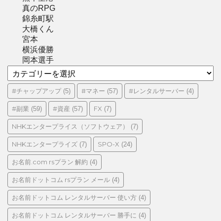
真のRPG
錦糸町駅
大橋くん
宮本
横浜優勝
岡本選手
カ
テ
ゴ
#チャップアップ
#マネー
#レンタルサーバー
(5)
(57)
(4)
リ
#副業
#資産
FX
(59)
(57)
(7)
ー
NHKエンタープライス（ソフトウェア）
(7)
NHKエンタープライズ
SPO-X
(7)
(24)
お名前.com rsプラン 解約
(4)
お名前ドットコム rsプラン メール
(4)
お名前ドットコム レンタルサーバー 使い方
(4)
お名前ドットコム レンタルサーバー 勝手に
(4)