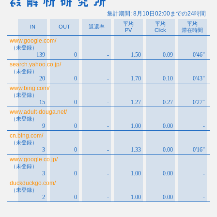
カ
イ
ブ