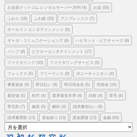
お名前ドットコム レンタルサーバー 評判
お金
(4)
(55)
ふわり
ふわ姫
アニプレックス
(19)
(20)
(7)
オールイン エンタテインメント
(6)
ギャガ・コミュニケーションズ
ハピネット・ピクチャーズ
(6)
(9)
バップ
ビクターエンタテインメント
(8)
(17)
ファクタリング
ファクタリングサービス
(33)
(5)
フォックス
フリーランス
ポニーキャニオン
(5)
(9)
(4)
事業資金
即日払い
即日現金化
売掛金
(9)
(8)
(5)
(10)
最安値
松竹
業界最安水準
比較
育毛
(5)
(4)
(4)
(4)
(6)
育毛剤
融資
解約
請求書先払い
(7)
(5)
(4)
(8)
請求書買取
資金繰り
資金調達
金融
(13)
(13)
(13)
(60)
ア
ー