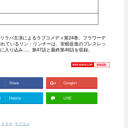
リラバ主演によるラブコメディ第24巻。フラワーデ
憧れているリン・リンチーは、安眠促進のブレスレッ
に入り込み…。第47話と最終第48話を収録。
Share
Google+
!
Hatena
LINE
,
ドラマ
,
ラブコメ