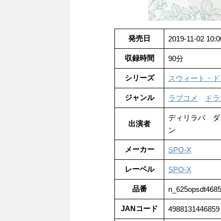
発売日
2019-11-02 10:0
収録時間
90分
シリーズ
スウィート・ド
ジャンル
ラブコメ
ドラ
ディリラバ ダ
出演者
ン
メーカー
SPO-X
レーベル
SPO-X
品番
n_625opsdt4685
JANコード
4988131446859