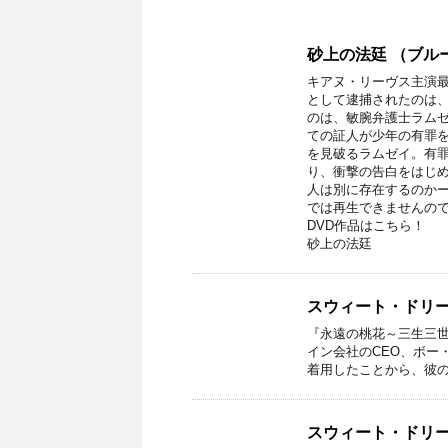
砂上の法廷 （ブル
キアヌ・リーヴス主演
として逮捕されたのは、
のは、敏腕弁護士ラム
ての証人が少年の有罪
を見破るラムゼイ。有
り、衝撃の告白をはじ
人は別に存在するのかー？
では再生できませんの
DVD作品はこちら！
砂上の法廷
スウィート・ドリーム
『永遠の桃花～三生三
イン会社のCEO、ボー
着用したことから、彼の
スウィート・ドリーム