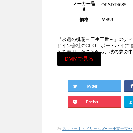
メーカー品
OPSDT4685
番
価格
￥498
『永遠の桃花～三生三世～』のディ
ザイン会社のCEO、ボー・ハイに
トを着用したことから、彼の夢の中
DMMで見る
Twitter
Pocket
B
-
スウィート・ドリームズ〜一千零一夜〜