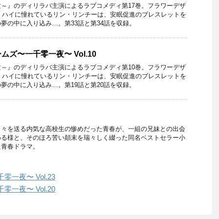
～』のディリラバ主演によるラブコメディ第17巻。フラワーデザ
・ハイに憧れているリン・リンチーは、安眠促進のブレスレットを
夢の中に入り込み…。第33話と第34話を収録。
ズ〜一千零一夜〜 Vol.10
～』のディリラバ主演によるラブコメディ第10巻。フラワーデザ
・ハイに憧れているリン・リンチーは、安眠促進のブレスレットを
夢の中に入り込み…。第19話と第20話を収録。
日々を送る内気な高校生の惨めだった青春が、一組の兄妹との出会
める様と、そのほろ苦い顛末を瑞々しく綴った同名ベストセラー小
た青春ドラマ。
夜〜 Vol.23
夜〜 Vol.20