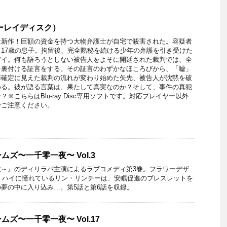
ーレイディスク）
最新作！巨額の資金を持つ大物弁護士が自宅で殺害された。容疑者
17歳の息子。拘留後、完全黙秘を続ける少年の弁護を引き受けた
ゼイ。何も語ろうとしない被告人をよそに開廷された裁判では、全
を裏付ける証言をする。その証言のわずかなほころびから、「嘘」
罪確定に見えた裁判の流れが変わり始めた矢先、被告人が沈黙を破
める。彼が語る言葉は、果たして真実なのか？そして、事件の真犯
※こちらはBlu-ray Disc専用ソフトです。対応プレイヤー以外
でご注意ください。
ズ〜一千零一夜〜 Vol.3
世～』のディリラバ主演によるラブコメディ第3巻。フラワーデザ
・ハイに憧れているリン・リンチーは、安眠促進のブレスレットを
夢の中に入り込み…。第5話と第6話を収録。
ズ〜一千零一夜〜 Vol.17