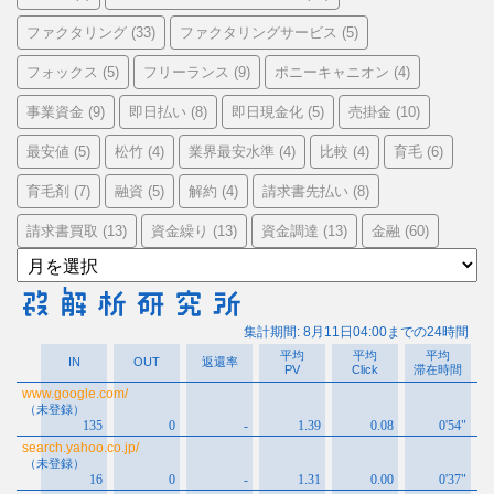
ファクタリング
ファクタリングサービス
(33)
(5)
フォックス
フリーランス
ポニーキャニオン
(5)
(9)
(4)
事業資金
即日払い
即日現金化
売掛金
(9)
(8)
(5)
(10)
最安値
松竹
業界最安水準
比較
育毛
(5)
(4)
(4)
(4)
(6)
育毛剤
融資
解約
請求書先払い
(7)
(5)
(4)
(8)
請求書買取
資金繰り
資金調達
金融
(13)
(13)
(13)
(60)
ア
ー
カ
イ
ブ