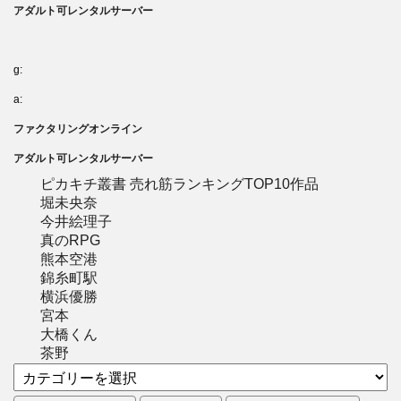
アダルト可レンタルサーバー
g:
a:
ファクタリングオンライン
アダルト可レンタルサーバー
ピカキチ叢書 売れ筋ランキングTOP10作品
堀未央奈
今井絵理子
真のRPG
熊本空港
錦糸町駅
横浜優勝
宮本
大橋くん
茶野
カ
テ