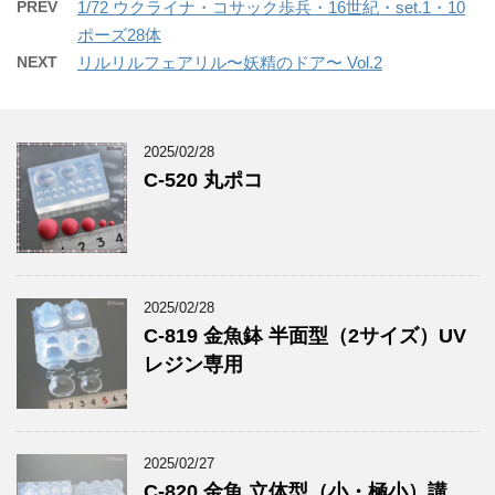
PREV
1/72 ウクライナ・コサック歩兵・16世紀・set.1・10
ポーズ28体
NEXT
リルリルフェアリル〜妖精のドア〜 Vol.2
2025/02/28
C-520 丸ポコ
2025/02/28
C-819 金魚鉢 半面型（2サイズ）UV
レジン専用
2025/02/27
C-820 金魚 立体型（小・極小）講