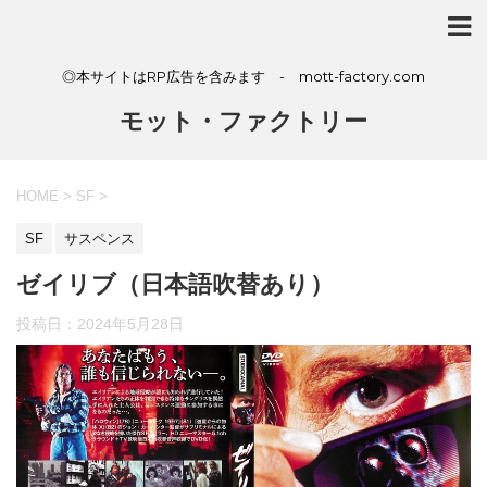
◎本サイトはRP広告を含みます - mott-factory.com
モット・ファクトリー
HOME
>
SF
>
SF
サスペンス
ゼイリブ（日本語吹替あり）
投稿日：
2024年5月28日