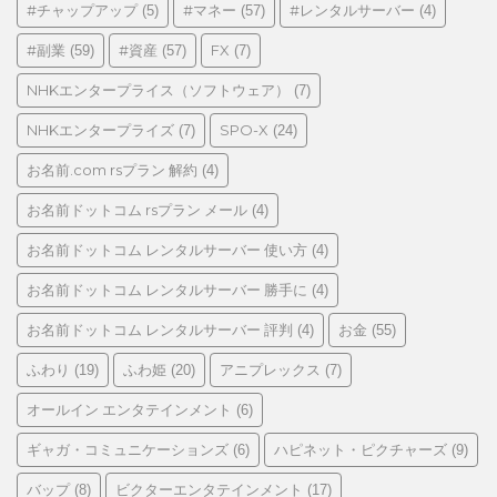
ゴ
#チャップアップ
#マネー
#レンタルサーバー
(5)
(57)
(4)
リ
#副業
#資産
FX
(59)
(57)
(7)
ー
NHKエンタープライス（ソフトウェア）
(7)
NHKエンタープライズ
SPO-X
(7)
(24)
お名前.com rsプラン 解約
(4)
お名前ドットコム rsプラン メール
(4)
お名前ドットコム レンタルサーバー 使い方
(4)
お名前ドットコム レンタルサーバー 勝手に
(4)
お名前ドットコム レンタルサーバー 評判
お金
(4)
(55)
ふわり
ふわ姫
アニプレックス
(19)
(20)
(7)
オールイン エンタテインメント
(6)
ギャガ・コミュニケーションズ
ハピネット・ピクチャーズ
(6)
(9)
バップ
ビクターエンタテインメント
(8)
(17)