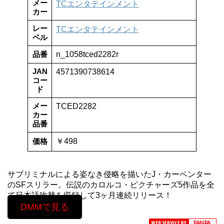
メー
TCエンタテインメント
カー
レー
TCエンタテインメント
ベル
品番
n_1058tced2282r
JAN
4571390738614
コー
ド
メー
TCED2282
カー
品番
価格
￥498
サブリミナルによる姿なき侵略を描いたJ・カーペンター
のSFスリラー。伝説のカロルコ・ピクチャーズ5作品を全
て日本語吹替を収録して3ヶ月連続リリース！
DMMで見る