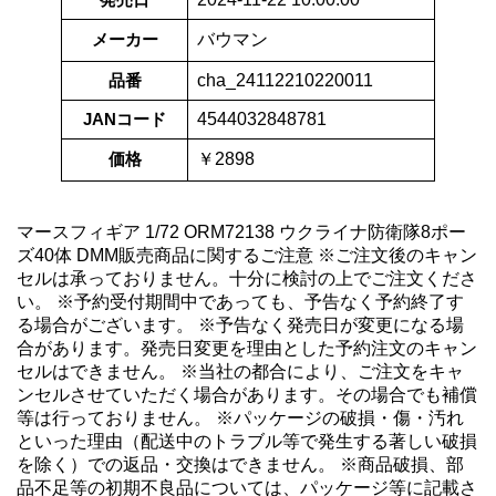
メーカー
バウマン
品番
cha_24112210220011
JANコード
4544032848781
価格
￥2898
マースフィギア 1/72 ORM72138 ウクライナ防衛隊8ポー
ズ40体 DMM販売商品に関するご注意 ※ご注文後のキャン
セルは承っておりません。十分に検討の上でご注文くださ
い。 ※予約受付期間中であっても、予告なく予約終了す
る場合がございます。 ※予告なく発売日が変更になる場
合があります。発売日変更を理由とした予約注文のキャン
セルはできません。 ※当社の都合により、ご注文をキャ
ンセルさせていただく場合があります。その場合でも補償
等は行っておりません。 ※パッケージの破損・傷・汚れ
といった理由（配送中のトラブル等で発生する著しい破損
を除く）での返品・交換はできません。 ※商品破損、部
品不足等の初期不良品については、パッケージ等に記載さ