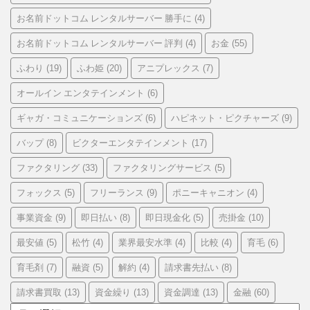
お名前ドットコム レンタルサーバー 勝手に
(4)
お名前ドットコム レンタルサーバー 評判
お金
(4)
(55)
ふわり
ふわ姫
アニプレックス
(19)
(20)
(7)
オールイン エンタテインメント
(6)
ギャガ・コミュニケーションズ
ハピネット・ピクチャーズ
(6)
(9)
バップ
ビクターエンタテインメント
(8)
(17)
ファクタリング
ファクタリングサービス
(33)
(5)
フォックス
フリーランス
ポニーキャニオン
(5)
(9)
(4)
事業資金
即日払い
即日現金化
売掛金
(9)
(8)
(5)
(10)
最安値
松竹
業界最安水準
比較
育毛
(5)
(4)
(4)
(4)
(6)
育毛剤
融資
解約
請求書先払い
(7)
(5)
(4)
(8)
請求書買取
資金繰り
資金調達
金融
(13)
(13)
(13)
(60)
ア