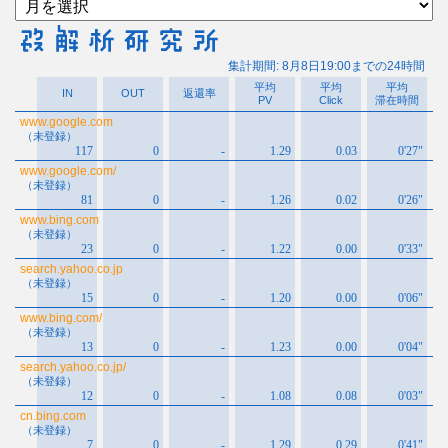
ー
カ
イ
ブ