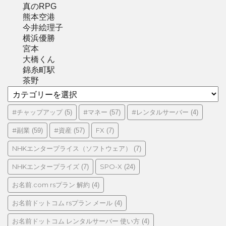
真のRPG
熊本空港
今井絵理子
横浜優勝
宮本
大橋くん
錦糸町駅
茶野
カ
テ
ゴ
#チャップアップ
#マネー
#レンタルサーバー
(5)
(57)
(4)
リ
#副業
#資産
FX
(59)
(57)
(7)
ー
NHKエンタープライス（ソフトウェア）
(7)
NHKエンタープライズ
SPO-X
(7)
(24)
お名前.com rsプラン 解約
(4)
お名前ドットコム rsプラン メール
(4)
お名前ドットコム レンタルサーバー 使い方
(4)