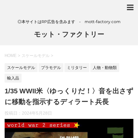
◎本サイトはRP広告を含みます - mott-factory.com
モット・ファクトリー
HOME
>
スケールモデル
>
スケールモデル
プラモデル
ミリタリー
人物・動物類
輸入品
1/35 WWII米〈ゆっくりだ！〉音を出さず
に移動を指示するディラート兵長
投稿日：
2024年5月28日