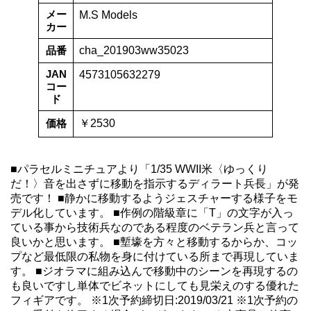
メー
M.S Models
カー
品番
cha_201903ww35023
JAN
4573105632279
コー
ド
価格
￥2530
■パラセルミニチュアより「1/35 WWII米〈ゆっくり
だ！〉音を出さずに移動を指示するディラート兵長」が発
売です！ ■静かに移動するようジェスチャーする様子をモ
デル化しています。 ■作例の階級章に「T」の文字が入っ
ている事から技術兵なのである程度のベテラン兵と言って
良いかと思います。 ■塹壕を方々と移動するからか、コッ
プなど最低限の私物を身に付けている所まで再現していま
す。 ■ジオラマに組み込んで移動中のシーンを再現するの
も良いですし単体でビネットにしても見栄えのする優れた
フィギアです。 ※1次予約締切日:2019/03/21 ※1次予約の