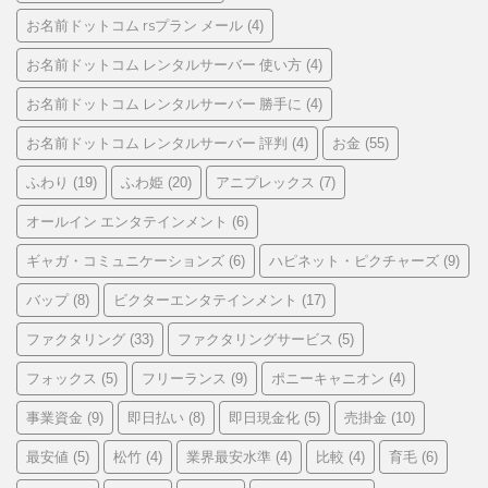
お名前ドットコム rsプラン メール
(4)
お名前ドットコム レンタルサーバー 使い方
(4)
お名前ドットコム レンタルサーバー 勝手に
(4)
お名前ドットコム レンタルサーバー 評判
お金
(4)
(55)
ふわり
ふわ姫
アニプレックス
(19)
(20)
(7)
オールイン エンタテインメント
(6)
ギャガ・コミュニケーションズ
ハピネット・ピクチャーズ
(6)
(9)
バップ
ビクターエンタテインメント
(8)
(17)
ファクタリング
ファクタリングサービス
(33)
(5)
フォックス
フリーランス
ポニーキャニオン
(5)
(9)
(4)
事業資金
即日払い
即日現金化
売掛金
(9)
(8)
(5)
(10)
最安値
松竹
業界最安水準
比較
育毛
(5)
(4)
(4)
(4)
(6)