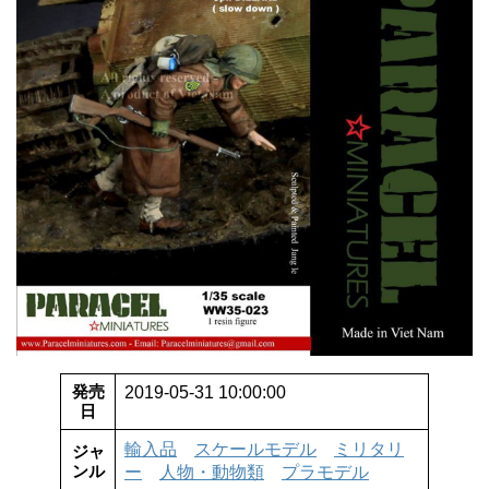
発売
2019-05-31 10:00:00
日
輸入品
スケールモデル
ミリタリ
ジャ
ンル
ー
人物・動物類
プラモデル