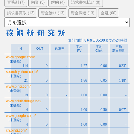
育毛剤
融資
解約
請求書先払い
(7)
(5)
(4)
(8)
請求書買取
資金繰り
資金調達
金融
(13)
(13)
(13)
(60)
ア
ー
カ
イ
ブ