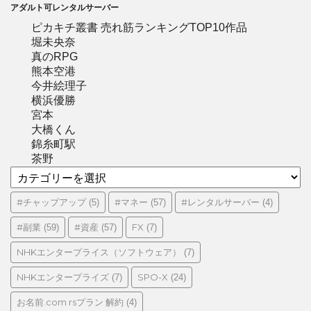
アダルト可レンタルサーバー
ピカキチ叢書 売れ筋ランキングTOP10作品
堀未央奈
真のRPG
熊本空港
今井絵理子
横浜優勝
宮本
大橋くん
錦糸町駅
茶野
カ
テ
ゴ
#チャップアップ
#マネー
#レンタルサーバー
(5)
(57)
(4)
リ
#副業
#資産
FX
(59)
(57)
(7)
ー
NHKエンタープライス（ソフトウェア）
(7)
NHKエンタープライズ
SPO-X
(7)
(24)
お名前.com rsプラン 解約
(4)