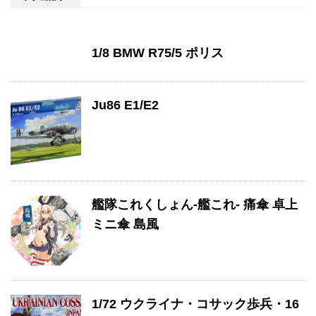
1/8 BMW R75/5 ポリス
Ju86 E1/E2
艦隊これくしょん-艦これ- 痛傘 卓上
ミニ傘 島風
1/72 ウクライナ・コサック歩兵・16