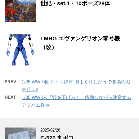
世紀・set.1・10ポーズ28体
LMHG エヴァンゲリオン零号機
（改）
PREV
1/35 WWII 独 ドイツ陸軍 腕まくりしたうで夏場の戦
車兵＃2
NEXT
1/35 WWII米「頭を下げろ！」移動しながら注意する
アプハム兵長
2025/02/28
C-520 丸ポコ