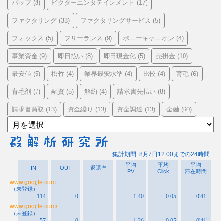
バップ
ビクターエンタテインメント
(8)
(17)
ファクタリング
ファクタリングサービス
(33)
(5)
フォックス
フリーランス
ポニーキャニオン
(5)
(9)
(4)
事業資金
即日払い
即日現金化
売掛金
(9)
(8)
(5)
(10)
最安値
松竹
業界最安水準
比較
育毛
(5)
(4)
(4)
(4)
(6)
育毛剤
融資
解約
請求書先払い
(7)
(5)
(4)
(8)
請求書買取
資金繰り
資金調達
金融
(13)
(13)
(13)
(60)
ア
ー
カ
イ
ブ