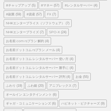
ゴ
#チャップアップ
#マネー
#レンタルサーバー
(5)
(57)
(4)
リ
#副業
#資産
FX
(59)
(57)
(7)
ー
NHKエンタープライス（ソフトウェア）
(7)
NHKエンタープライズ
SPO-X
(7)
(24)
お名前.com rsプラン 解約
(4)
お名前ドットコム rsプラン メール
(4)
お名前ドットコム レンタルサーバー 使い方
(4)
お名前ドットコム レンタルサーバー 勝手に
(4)
お名前ドットコム レンタルサーバー 評判
お金
(4)
(55)
ふわり
ふわ姫
アニプレックス
(19)
(20)
(7)
オールイン エンタテインメント
(6)
ギャガ・コミュニケーションズ
ハピネット・ピクチャーズ
(6)
(9)