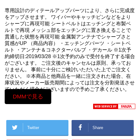
専用設計のディテールアップパーツにより、さらに完成度
をアップさせます。 ワイパーやキャッチピンなどをより
シャープに再現可能 シートベルトはエッチングと布製ベ
ルトで再現 メッシュ部をエッチングに置き換えることで
貫通した状態を再現可能 金属製アンテナでシャープさと
質感がUP （商品内容） ・エッチングパーツ ・シートベ
ルト ・アンテナ＆コネクターバルブ ・デカール ※1次予
約締切日:2019/03/28 ※1次予約のみで受付を終了する場合
がございます。 ご注文後のキャンセルは原則、承ってお
りません。 事前に十分にご検討いただいた上でご注文く
ださい。 ※本商品と他商品を一緒に注文された場合、在
庫状況やメーカー販売期間によっては注文を分割発送させ
ていただく場合がございますので予めご了承ください。
DMMで見る
Twitter
Share