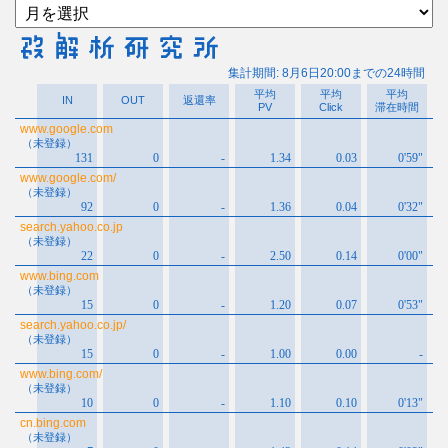
ア
ー
カ
イ
ブ