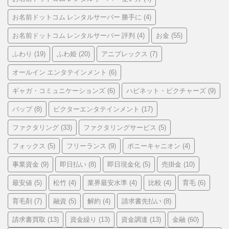
お名前ドットコム レンタルサーバー 勝手に
(4)
お名前ドットコム レンタルサーバー 評判
お金
(4)
(55)
ふわり
ふわ姫
アニプレックス
(19)
(20)
(7)
オールイン エンタテインメント
(6)
ギャガ・コミュニケーションズ
ハピネット・ピクチャーズ
(6)
(9)
バップ
ビクターエンタテインメント
(8)
(17)
ファクタリング
ファクタリングサービス
(33)
(5)
フォックス
フリーランス
ポニーキャニオン
(5)
(9)
(4)
事業資金
即日払い
即日現金化
売掛金
(9)
(8)
(5)
(10)
最安値
松竹
業界最安水準
比較
育毛
(5)
(4)
(4)
(4)
(6)
育毛剤
融資
解約
請求書先払い
(7)
(5)
(4)
(8)
請求書買取
資金繰り
資金調達
金融
(13)
(13)
(13)
(60)