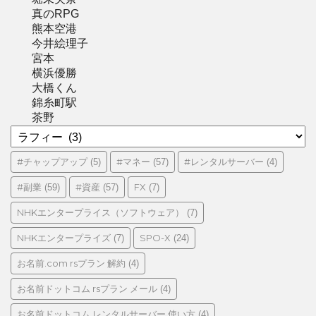
真のRPG
熊本空港
今井絵理子
宮本
横浜優勝
大橋くん
錦糸町駅
茶野
カ
テ
ゴ
#チャップアップ
#マネー
#レンタルサーバー
(5)
(57)
(4)
リ
#副業
#資産
FX
(59)
(57)
(7)
ー
NHKエンタープライス（ソフトウェア）
(7)
NHKエンタープライズ
SPO-X
(7)
(24)
お名前.com rsプラン 解約
(4)
お名前ドットコム rsプラン メール
(4)
お名前ドットコム レンタルサーバー 使い方
(4)