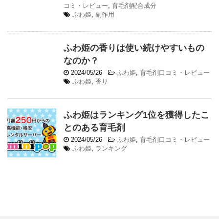
コミ・レビュー
,
育毛剤配合成分
ふわ姫
,
副作用
ふわ姫の香りは使い続けやすいもの
なのか？
2024/05/26
-
ふわ姫
,
育毛剤口コミ・レビュー
ふわ姫
,
香り
ふわ姫はランキング1位を獲得したこ
とのある育毛剤
2024/05/26
-
ふわ姫
,
育毛剤口コミ・レビュー
ふわ姫
,
ランキング