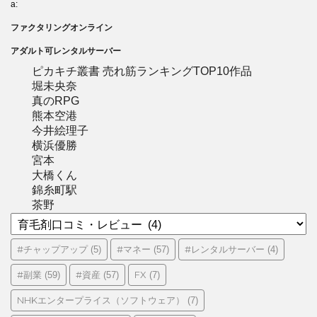
a:
ファクタリングオンライン
アダルト可レンタルサーバー
ピカキチ叢書 売れ筋ランキングTOP10作品
堀未央奈
真のRPG
熊本空港
今井絵理子
横浜優勝
宮本
大橋くん
錦糸町駅
茶野
カ
テ
ゴ
#チャップアップ
#マネー
#レンタルサーバー
(5)
(57)
(4)
リ
#副業
#資産
FX
(59)
(57)
(7)
ー
NHKエンタープライス（ソフトウェア）
(7)