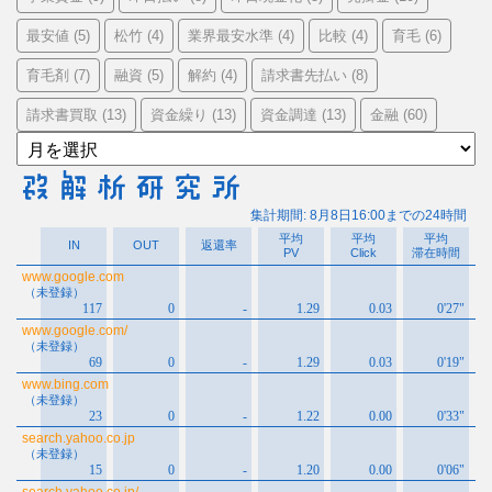
最安値
松竹
業界最安水準
比較
育毛
(5)
(4)
(4)
(4)
(6)
育毛剤
融資
解約
請求書先払い
(7)
(5)
(4)
(8)
請求書買取
資金繰り
資金調達
金融
(13)
(13)
(13)
(60)
ア
ー
カ
イ
ブ