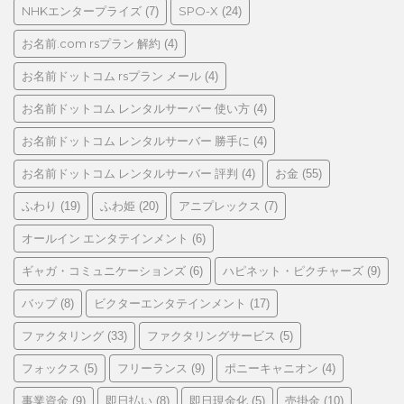
NHKエンタープライズ
SPO-X
(7)
(24)
お名前.com rsプラン 解約
(4)
お名前ドットコム rsプラン メール
(4)
お名前ドットコム レンタルサーバー 使い方
(4)
お名前ドットコム レンタルサーバー 勝手に
(4)
お名前ドットコム レンタルサーバー 評判
お金
(4)
(55)
ふわり
ふわ姫
アニプレックス
(19)
(20)
(7)
オールイン エンタテインメント
(6)
ギャガ・コミュニケーションズ
ハピネット・ピクチャーズ
(6)
(9)
バップ
ビクターエンタテインメント
(8)
(17)
ファクタリング
ファクタリングサービス
(33)
(5)
フォックス
フリーランス
ポニーキャニオン
(5)
(9)
(4)
事業資金
即日払い
即日現金化
売掛金
(9)
(8)
(5)
(10)