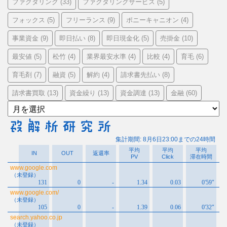
ファクタリング
ファクタリングサービス
(33)
(5)
フォックス
フリーランス
ポニーキャニオン
(5)
(9)
(4)
事業資金
即日払い
即日現金化
売掛金
(9)
(8)
(5)
(10)
最安値
松竹
業界最安水準
比較
育毛
(5)
(4)
(4)
(4)
(6)
育毛剤
融資
解約
請求書先払い
(7)
(5)
(4)
(8)
請求書買取
資金繰り
資金調達
金融
(13)
(13)
(13)
(60)
ア
ー
カ
イ
ブ