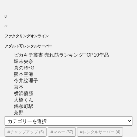
g:
a:
ファクタリングオンライン
アダルト可レンタルサーバー
ピカキチ叢書 売れ筋ランキングTOP10作品
堀未央奈
真のRPG
熊本空港
今井絵理子
宮本
横浜優勝
大橋くん
錦糸町駅
茶野
カ
テ
ゴ
#チャップアップ
#マネー
#レンタルサーバー
(5)
(57)
(4)