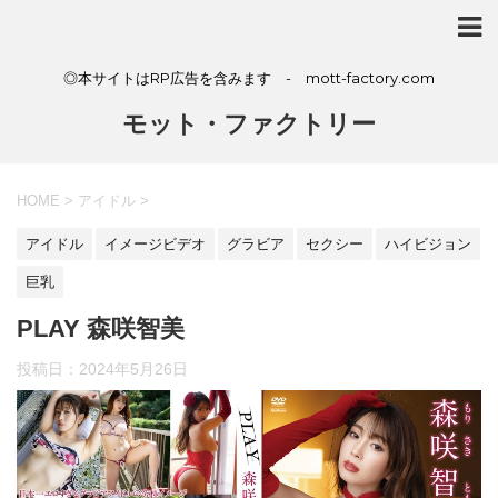
◎本サイトはRP広告を含みます - mott-factory.com
モット・ファクトリー
HOME
>
アイドル
>
アイドル
イメージビデオ
グラビア
セクシー
ハイビジョン
巨乳
PLAY 森咲智美
投稿日：
2024年5月26日