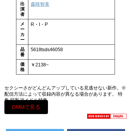
出
森咲智美
演
者
メ
R・I・P
ー
カ
ー
品
5618tsds46058
番
価
￥2138~
格
セクシーさがどんどんアップしている見逃せない新作。※
配信方法によって収録内容が異なる場合があります。 特
集 巨乳アイドル特集
DMMで見る