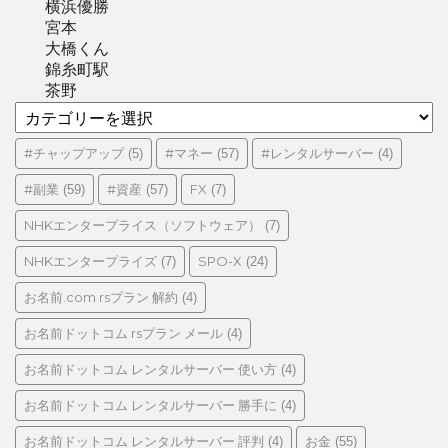
横浜優勝
宮本
大橋くん
錦糸町駅
茶野
カ
テ
ゴ
#チャップアップ
#マネー
#レンタルサーバー
(5)
(57)
(4)
リ
#副業
#資産
FX
(59)
(57)
(7)
ー
NHKエンタープライス（ソフトウェア）
(7)
NHKエンタープライズ
SPO-X
(7)
(24)
お名前.com rsプラン 解約
(4)
お名前ドットコム rsプラン メール
(4)
お名前ドットコム レンタルサーバー 使い方
(4)
お名前ドットコム レンタルサーバー 勝手に
(4)
お名前ドットコム レンタルサーバー 評判
お金
(4)
(55)