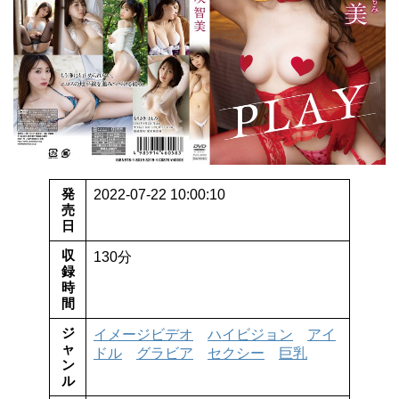
発
2022-07-22 10:00:10
売
日
収
130分
録
時
間
ジ
イメージビデオ
ハイビジョン
アイ
ャ
ドル
グラビア
セクシー
巨乳
ン
ル