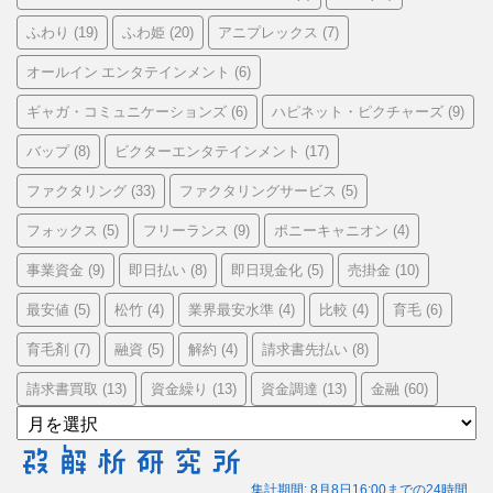
ふわり
ふわ姫
アニプレックス
(19)
(20)
(7)
オールイン エンタテインメント
(6)
ギャガ・コミュニケーションズ
ハピネット・ピクチャーズ
(6)
(9)
バップ
ビクターエンタテインメント
(8)
(17)
ファクタリング
ファクタリングサービス
(33)
(5)
フォックス
フリーランス
ポニーキャニオン
(5)
(9)
(4)
事業資金
即日払い
即日現金化
売掛金
(9)
(8)
(5)
(10)
最安値
松竹
業界最安水準
比較
育毛
(5)
(4)
(4)
(4)
(6)
育毛剤
融資
解約
請求書先払い
(7)
(5)
(4)
(8)
請求書買取
資金繰り
資金調達
金融
(13)
(13)
(13)
(60)
ア
ー
カ
イ