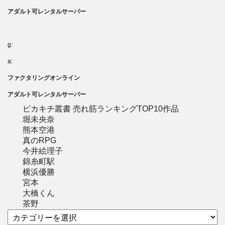
アダルト可レンタルサーバー
g:
a:
ファクタリングオンライン
アダルト可レンタルサーバー
ピカキチ叢書 売れ筋ランキングTOP10作品
堀未央奈
熊本空港
真のRPG
今井絵理子
錦糸町駅
横浜優勝
宮本
大橋くん
茶野
カ
テ