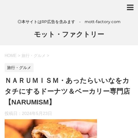
◎本サイトはRP広告を含みます - mott-factory.com
モット・ファクトリー
HOME
>
旅行・グルメ
>
旅行・グルメ
ＮＡＲＵＭＩＳＭ・あったらいいなをカ
タチにするドーナツ＆ベーカリー専門店
【NARUMISM】
投稿日：
2024年5月23日