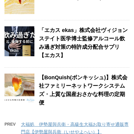
「エカス ekas」株式会社ヴィジョン
ステイト医学博士監修アルコール飲
み過ぎ対策の特許成分配合サプリ
【エカス】
【BonQuish(ボンキッシュ)】株式会
社ファミリーネットワークシステム
ズ・上質な国産おさかな料理の定期
便
PREV
大福処＿伊勢屋與兵衛・高級生大福お取り寄せ通販専
門店【伊勢屋與兵衛（いせやよへい）】