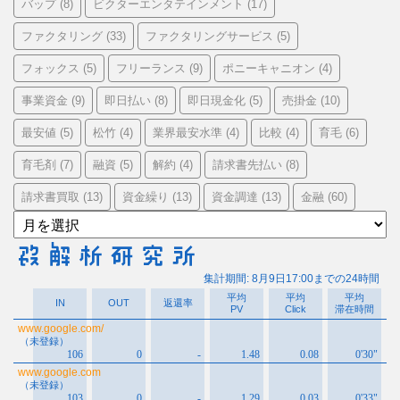
バップ
ビクターエンタテインメント
(8)
(17)
ファクタリング
ファクタリングサービス
(33)
(5)
フォックス
フリーランス
ポニーキャニオン
(5)
(9)
(4)
事業資金
即日払い
即日現金化
売掛金
(9)
(8)
(5)
(10)
最安値
松竹
業界最安水準
比較
育毛
(5)
(4)
(4)
(4)
(6)
育毛剤
融資
解約
請求書先払い
(7)
(5)
(4)
(8)
請求書買取
資金繰り
資金調達
金融
(13)
(13)
(13)
(60)
ア
ー
カ
イ
ブ