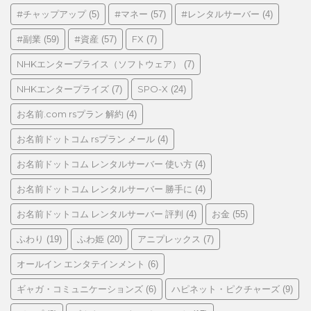
ゴ
#チャップアップ
#マネー
#レンタルサーバー
(5)
(57)
(4)
リ
#副業
#資産
FX
(59)
(57)
(7)
ー
NHKエンタープライス（ソフトウェア）
(7)
NHKエンタープライズ
SPO-X
(7)
(24)
お名前.com rsプラン 解約
(4)
お名前ドットコム rsプラン メール
(4)
お名前ドットコム レンタルサーバー 使い方
(4)
お名前ドットコム レンタルサーバー 勝手に
(4)
お名前ドットコム レンタルサーバー 評判
お金
(4)
(55)
ふわり
ふわ姫
アニプレックス
(19)
(20)
(7)
オールイン エンタテインメント
(6)
ギャガ・コミュニケーションズ
ハピネット・ピクチャーズ
(6)
(9)