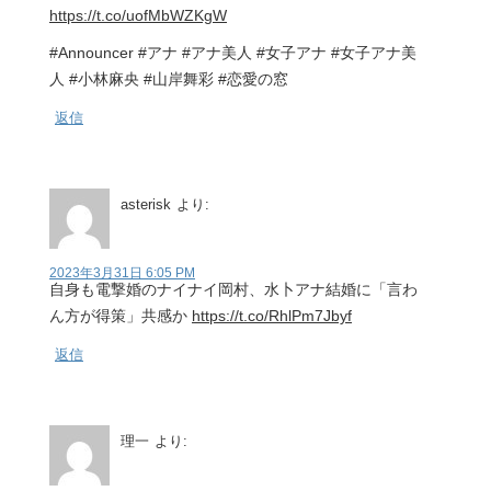
https://t.co/uofMbWZKgW
#Announcer #アナ #アナ美人 #女子アナ #女子アナ美
人 #小林麻央 #山岸舞彩 #恋愛の窓
返信
asterisk
より:
2023年3月31日 6:05 PM
自身も電撃婚のナイナイ岡村、水卜アナ結婚に「言わ
ん方が得策」共感か
https://t.co/RhlPm7Jbyf
返信
理一
より: