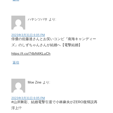
ハヤシツバサ
より:
2023年3月31日 6:05 PM
俳優の佐藤達さんとお笑いコンビ『南海キャンディー
ズ』のしずちゃんさんが結婚へ【電撃結婚】
https://t.co/74bN4KLuCh
返信
Moe Zine
より:
2023年3月31日 6:05 PM
#山岸舞彩、結婚電撃引退で小林麻央がZERO復帰説再
浮上!?