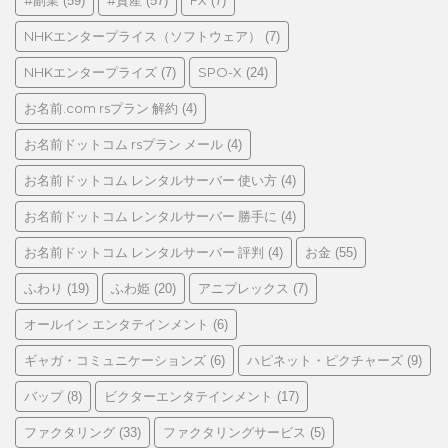
#副業
#資産
FX
(59)
(57)
(7)
ー
NHKエンタープライス（ソフトウェア）
(7)
NHKエンタープライズ
SPO-X
(7)
(24)
お名前.com rsプラン 解約
(4)
お名前ドットコム rsプラン メール
(4)
お名前ドットコム レンタルサーバー 使い方
(4)
お名前ドットコム レンタルサーバー 勝手に
(4)
お名前ドットコム レンタルサーバー 評判
お金
(4)
(55)
ふわり
ふわ姫
アニプレックス
(19)
(20)
(7)
オールイン エンタテインメント
(6)
ギャガ・コミュニケーションズ
ハピネット・ピクチャーズ
(6)
(9)
バップ
ビクターエンタテインメント
(8)
(17)
ファクタリング
ファクタリングサービス
(33)
(5)