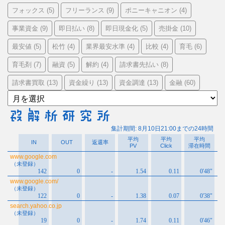
フォックス
フリーランス
ポニーキャニオン
(5)
(9)
(4)
事業資金
即日払い
即日現金化
売掛金
(9)
(8)
(5)
(10)
最安値
松竹
業界最安水準
比較
育毛
(5)
(4)
(4)
(4)
(6)
育毛剤
融資
解約
請求書先払い
(7)
(5)
(4)
(8)
請求書買取
資金繰り
資金調達
金融
(13)
(13)
(13)
(60)
ア
ー
カ
イ
ブ