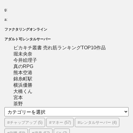
g:
a:
ファクタリングオンライン
アダルト可レンタルサーバー
ピカキチ叢書 売れ筋ランキングTOP10作品
堀未央奈
今井絵理子
真のRPG
熊本空港
錦糸町駅
横浜優勝
大橋くん
宮本
茶野
カ
テ
ゴ
#チャップアップ
#マネー
#レンタルサーバー
(5)
(57)
(4)
リ