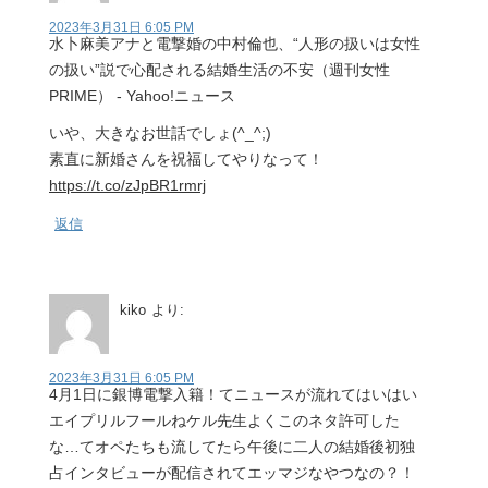
2023年3月31日 6:05 PM
水卜麻美アナと電撃婚の中村倫也、“人形の扱いは女性
の扱い”説で心配される結婚生活の不安（週刊女性
PRIME） - Yahoo!ニュース
いや、大きなお世話でしょ(^_^;)
素直に新婚さんを祝福してやりなって！
https://t.co/zJpBR1rmrj
返信
kiko
より:
2023年3月31日 6:05 PM
4月1日に銀博電撃入籍！てニュースが流れてはいはい
エイプリルフールねケル先生よくこのネタ許可した
な…てオペたちも流してたら午後に二人の結婚後初独
占インタビューが配信されてエッマジなやつなの？！