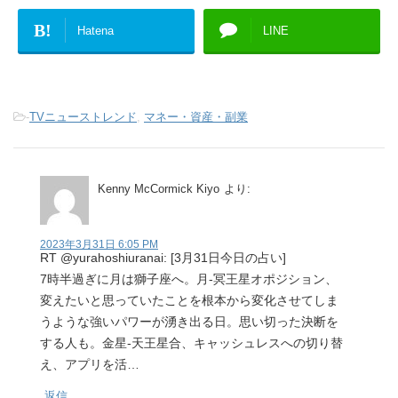
B!
Hatena
LINE
-
TVニューストレンド
,
マネー・資産・副業
Kenny McCormick Kiyo
より:
2023年3月31日 6:05 PM
RT @yurahoshiuranai: [3月31日今日の占い]
7時半過ぎに月は獅子座へ。月-冥王星オポジション、
変えたいと思っていたことを根本から変化させてしま
うような強いパワーが湧き出る日。思い切った決断を
する人も。金星-天王星合、キャッシュレスへの切り替
え、アプリを活…
返信