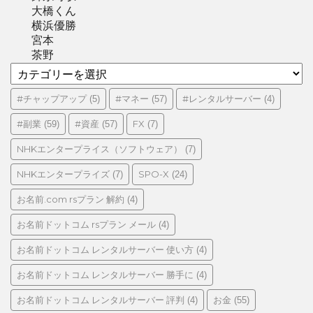
大橋くん
横浜優勝
宮本
茶野
カ
テ
ゴ
#チャップアップ
#マネー
#レンタルサーバー
(5)
(57)
(4)
リ
#副業
#資産
FX
(59)
(57)
(7)
ー
NHKエンタープライス（ソフトウェア）
(7)
NHKエンタープライズ
SPO-X
(7)
(24)
お名前.com rsプラン 解約
(4)
お名前ドットコム rsプラン メール
(4)
お名前ドットコム レンタルサーバー 使い方
(4)
お名前ドットコム レンタルサーバー 勝手に
(4)
お名前ドットコム レンタルサーバー 評判
お金
(4)
(55)