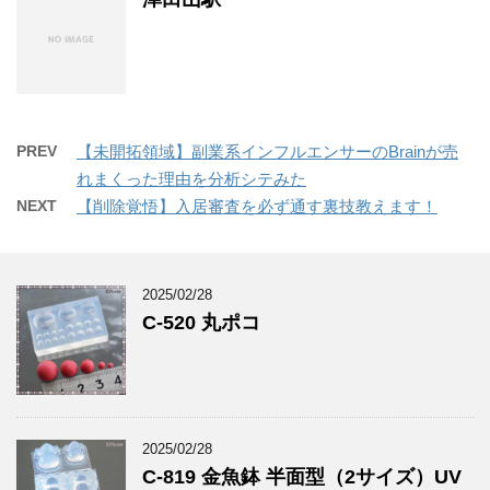
PREV
【未開拓領域】副業系インフルエンサーのBrainが売
れまくった理由を分析シテみた
NEXT
【削除覚悟】入居審査を必ず通す裏技教えます！
2025/02/28
C-520 丸ポコ
2025/02/28
C-819 金魚鉢 半面型（2サイズ）UV