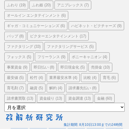
ふわり
ふわ姫
アニプレックス
(19)
(20)
(7)
オールイン エンタテインメント
(6)
ギャガ・コミュニケーションズ
ハピネット・ピクチャーズ
(6)
(9)
バップ
ビクターエンタテインメント
(8)
(17)
ファクタリング
ファクタリングサービス
(33)
(5)
フォックス
フリーランス
ポニーキャニオン
(5)
(9)
(4)
事業資金
即日払い
即日現金化
売掛金
(9)
(8)
(5)
(10)
最安値
松竹
業界最安水準
比較
育毛
(5)
(4)
(4)
(4)
(6)
育毛剤
融資
解約
請求書先払い
(7)
(5)
(4)
(8)
請求書買取
資金繰り
資金調達
金融
(13)
(13)
(13)
(60)
ア
ー
カ
イ