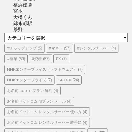
横浜優勝
宮本
大橋くん
錦糸町駅
茶野
カ
テ
ゴ
#チャップアップ
#マネー
#レンタルサーバー
(5)
(57)
(4)
リ
#副業
#資産
FX
(59)
(57)
(7)
ー
NHKエンタープライス（ソフトウェア）
(7)
NHKエンタープライズ
SPO-X
(7)
(24)
お名前.com rsプラン 解約
(4)
お名前ドットコム rsプラン メール
(4)
お名前ドットコム レンタルサーバー 使い方
(4)
お名前ドットコム レンタルサーバー 勝手に
(4)