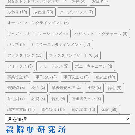
お名前ドットコム レンタルサーバー 評判
お金
(4)
(55)
ふわり
ふわ姫
アニプレックス
(19)
(20)
(7)
オールイン エンタテインメント
(6)
ギャガ・コミュニケーションズ
ハピネット・ピクチャーズ
(6)
(9)
バップ
ビクターエンタテインメント
(8)
(17)
ファクタリング
ファクタリングサービス
(33)
(5)
フォックス
フリーランス
ポニーキャニオン
(5)
(9)
(4)
事業資金
即日払い
即日現金化
売掛金
(9)
(8)
(5)
(10)
最安値
松竹
業界最安水準
比較
育毛
(5)
(4)
(4)
(4)
(6)
育毛剤
融資
解約
請求書先払い
(7)
(5)
(4)
(8)
請求書買取
資金繰り
資金調達
金融
(13)
(13)
(13)
(60)
ア
ー
カ