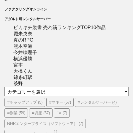
ファクタリングオンライン
アダルト可レンタルサーバー
ピカキチ叢書 売れ筋ランキングTOP10作品
堀未央奈
真のRPG
熊本空港
今井絵理子
横浜優勝
宮本
大橋くん
錦糸町駅
茶野
カ
テ
ゴ
#チャップアップ
#マネー
#レンタルサーバー
(5)
(57)
(4)
リ
#副業
#資産
FX
(59)
(57)
(7)
ー
NHKエンタープライス（ソフトウェア）
(7)