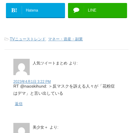
B!
Hatena
LINE
-
TVニューストレンド
,
マネー・資産・副業
人気ツイートまとめ
より:
2023年4月1日 3:22 PM
RT @naoskihund: ＞反マスクを訴える人々が「花粉症
はデマ」と言い出している
返信
美少女＋
より: