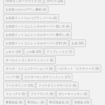
NHKエンタープライズ
SPO-X
(7)
(24)
お名前.com rsプラン 解約
(4)
お名前ドットコム rsプラン メール
(4)
お名前ドットコム レンタルサーバー 使い方
(4)
お名前ドットコム レンタルサーバー 勝手に
(4)
お名前ドットコム レンタルサーバー 評判
お金
(4)
(55)
ふわり
ふわ姫
アニプレックス
(19)
(20)
(7)
オールイン エンタテインメント
(6)
ギャガ・コミュニケーションズ
ハピネット・ピクチャーズ
(6)
(9)
バップ
ビクターエンタテインメント
(8)
(17)
ファクタリング
ファクタリングサービス
(33)
(5)
フォックス
フリーランス
ポニーキャニオン
(5)
(9)
(4)
事業資金
即日払い
即日現金化
売掛金
(9)
(8)
(5)
(10)