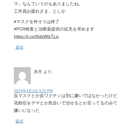
マ」なんていうのもありましたね。
工作員お疲れさま、としか
#マスクを外そうは終了
#PCR検査と治療薬提供の拡充を求めます
https://t.co/t5dsWlzTLq
返信
赤月
より:
2023年4月1日 3:22 PM
反マスクとか反ワクチンは別に嫌いではなかったけど
花粉症をデマとか気合いで治せるとか言ってるのみて
嫌いになった
返信