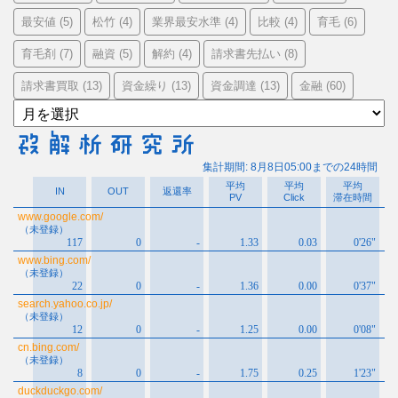
最安値
松竹
業界最安水準
比較
育毛
(5)
(4)
(4)
(4)
(6)
育毛剤
融資
解約
請求書先払い
(7)
(5)
(4)
(8)
請求書買取
資金繰り
資金調達
金融
(13)
(13)
(13)
(60)
ア
ー
カ
イ
ブ