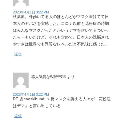
2023年4月1日 3:22 PM
秋葉原。外歩いてる人のほとんどがマスク着けてて日
本人のヤバさを実感した。コロナ以前も花粉症の時期
はみんなマスクだったとかいうデマを吹いてるついっ
たらーもいたけど、それも含めて、日本人の洗脳され
やすさは世界でも異質なレベルだと不気味に感じた…
返信
職人気質なW眼帯G3
より:
2023年4月1日 3:22 PM
RT @naoskihund: ＞反マスクを訴える人々が「花粉症
はデマ」と言い出している
返信