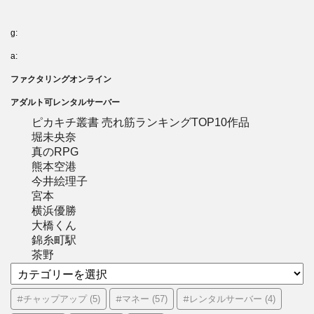
g:
a:
ファクタリングオンライン
アダルト可レンタルサーバー
ピカキチ叢書 売れ筋ランキングTOP10作品
堀未央奈
真のRPG
熊本空港
今井絵理子
宮本
横浜優勝
大橋くん
錦糸町駅
茶野
カ
テ
ゴ
#チャップアップ
#マネー
#レンタルサーバー
(5)
(57)
(4)
リ