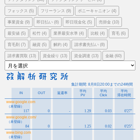
フォックス
フリーランス
ポニーキャニオン
(5)
(9)
(4)
事業資金
即日払い
即日現金化
売掛金
(9)
(8)
(5)
(10)
最安値
松竹
業界最安水準
比較
育毛
(5)
(4)
(4)
(4)
(6)
育毛剤
融資
解約
請求書先払い
(7)
(5)
(4)
(8)
請求書買取
資金繰り
資金調達
金融
(13)
(13)
(13)
(60)
ア
ー
カ
イ
ブ