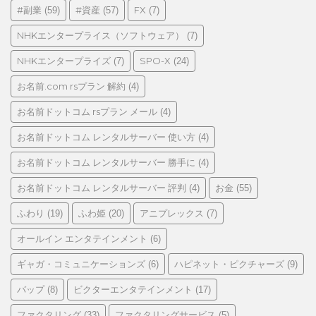
#副業
#資産
FX
(59)
(57)
(7)
ー
NHKエンタープライス（ソフトウェア）
(7)
NHKエンタープライズ
SPO-X
(7)
(24)
お名前.com rsプラン 解約
(4)
お名前ドットコム rsプラン メール
(4)
お名前ドットコム レンタルサーバー 使い方
(4)
お名前ドットコム レンタルサーバー 勝手に
(4)
お名前ドットコム レンタルサーバー 評判
お金
(4)
(55)
ふわり
ふわ姫
アニプレックス
(19)
(20)
(7)
オールイン エンタテインメント
(6)
ギャガ・コミュニケーションズ
ハピネット・ピクチャーズ
(6)
(9)
バップ
ビクターエンタテインメント
(8)
(17)
ファクタリング
ファクタリングサービス
(33)
(5)