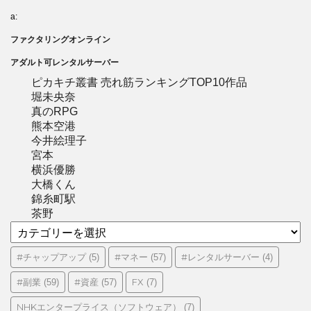
a:
ファクタリングオンライン
アダルト可レンタルサーバー
ピカキチ叢書 売れ筋ランキングTOP10作品
堀未央奈
真のRPG
熊本空港
今井絵理子
宮本
横浜優勝
大橋くん
錦糸町駅
茶野
カ
テ
ゴ
#チャップアップ
#マネー
#レンタルサーバー
(5)
(57)
(4)
リ
#副業
#資産
FX
(59)
(57)
(7)
ー
NHKエンタープライス（ソフトウェア）
(7)