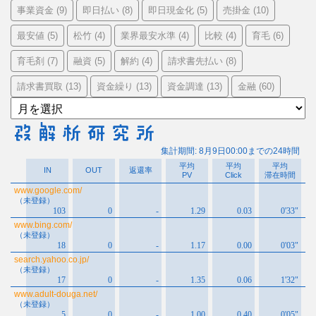
事業資金
即日払い
即日現金化
売掛金
(9)
(8)
(5)
(10)
最安値
松竹
業界最安水準
比較
育毛
(5)
(4)
(4)
(4)
(6)
育毛剤
融資
解約
請求書先払い
(7)
(5)
(4)
(8)
請求書買取
資金繰り
資金調達
金融
(13)
(13)
(13)
(60)
ア
ー
カ
イ
ブ