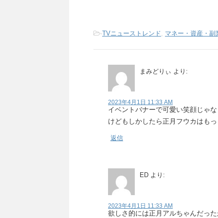
-
TVニューストレンド
,
マネー・資産・副
まみどりぃ
より:
2023年4月1日 11:33 AM
イベントバナーで可愛い笑顔じゃな
けどもしかしたら正月フウカはもっ
返信
ED
より:
2023年4月1日 11:33 AM
欲しさ的には正月アルちゃんだった