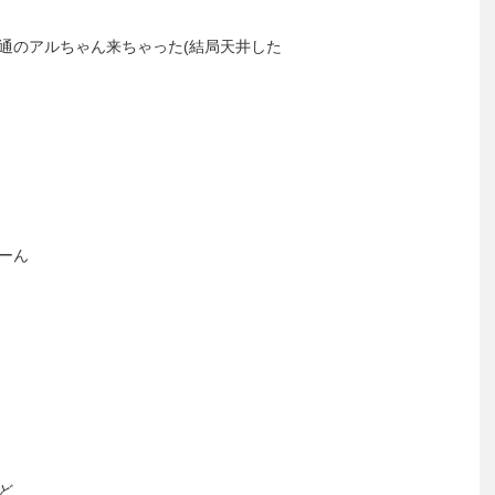
通のアルちゃん来ちゃった(結局天井した
ーん
ど