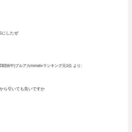
5にしたぜ
D闘病中)ブルアカmirrativランキング元1位
より:
から引いても良いですか