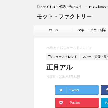
◎本サイトはRP広告を含みます - mott-factory
モット・ファクトリー
ホーム
マネー・資産・副業
HOME
>
TVニューストレンド
>
TVニューストレンド
マネー・資産・副
正月アル
投稿日：
2024年5月31日
Twitter
Pocket
B