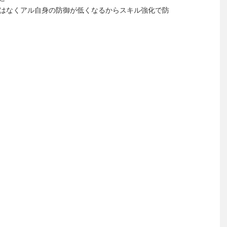
はなくアル自身の防御が低くなるからスキル強化で防
】