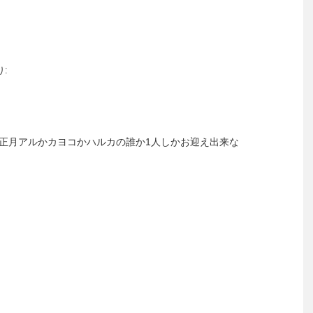
り:
正月アルかカヨコかハルカの誰か1人しかお迎え出来な
】