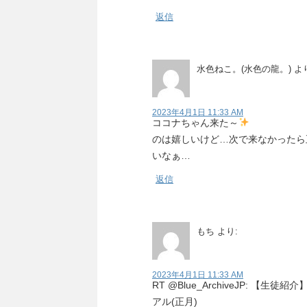
返信
水色ねこ。(水色の龍。)
よ
2023年4月1日 11:33 AM
ココナちゃん来た～
のは嬉しいけど…次で来なかったら
いなぁ…
返信
もち
より:
2023年4月1日 11:33 AM
RT @Blue_ArchiveJP: 【生徒紹介
アル(正月)