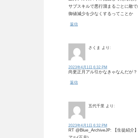
サブスキルで悪行溜まるごとに敵で
御値減少を少なくするってことか
返信
さくま
より:
2023年4月1日 6:32 PM
尚更正月アル引かなきゃなんだが？
返信
五代千里
より:
2023年4月1日 6:32 PM
RT @Blue_ArchiveJP: 【生徒紹介
アル(正月)