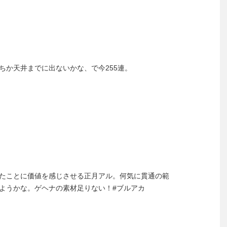
ちか天井までに出ないかな、で今255連。
たことに価値を感じさせる正月アル。何気に貫通の範
ようかな。ゲヘナの素材足りない！#ブルアカ