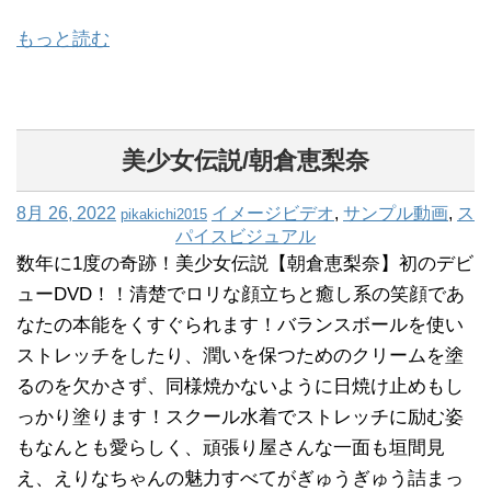
もっと読む
美少女伝説/朝倉恵梨奈
8月 26, 2022
イメージビデオ
,
サンプル動画
,
ス
pikakichi2015
パイスビジュアル
数年に1度の奇跡！美少女伝説【朝倉恵梨奈】初のデビ
ューDVD！！清楚でロリな顔立ちと癒し系の笑顔であ
なたの本能をくすぐられます！バランスボールを使い
ストレッチをしたり、潤いを保つためのクリームを塗
るのを欠かさず、同様焼かないように日焼け止めもし
っかり塗ります！スクール水着でストレッチに励む姿
もなんとも愛らしく、頑張り屋さんな一面も垣間見
え、えりなちゃんの魅力すべてがぎゅうぎゅう詰まっ