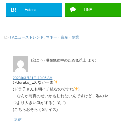
B!
Hatena
LINE
-
TVニューストレンド
,
マネー・資産・副業
皎(こう) 現在勉強中のため低浮上
より:
2023年3月31日 10:05 AM
@dorako_EX なかーま
(ドラ子さんも朝イチ組なのですね
)
…なんか写真のせいかもしれないんですけど、私のや
つより大きい気がする(゜Д゜)
(こちらおそらくSサイズ)
返信