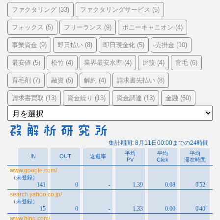
ファクタリング
ファクタリングサービス
(33)
(5)
フォックス
フリーランス
ポニーキャニオン
(5)
(9)
(4)
事業資金
即日払い
即日現金化
売掛金
(9)
(8)
(5)
(10)
最安値
松竹
業界最安水準
比較
育毛
(5)
(4)
(4)
(4)
(6)
育毛剤
融資
解約
請求書先払い
(7)
(5)
(4)
(8)
請求書買取
資金繰り
資金調達
金融
(13)
(13)
(13)
(60)
ア
ー
カ
イ
ブ