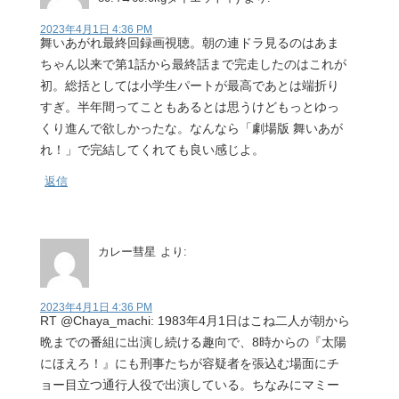
2023年4月1日 4:36 PM
舞いあがれ最終回録画視聴。朝の連ドラ見るのはあま
ちゃん以来で第1話から最終話まで完走したのはこれが
初。総括としては小学生パートが最高であとは端折り
すぎ。半年間ってこともあるとは思うけどもっとゆっ
くり進んで欲しかったな。なんなら「劇場版 舞いあが
れ！」で完結してくれても良い感じよ。
返信
カレー彗星
より:
2023年4月1日 4:36 PM
RT @Chaya_machi: 1983年4月1日はこね二人が朝から
晩までの番組に出演し続ける趣向で、8時からの『太陽
にほえろ！』にも刑事たちが容疑者を張込む場面にチ
ョー目立つ通行人役で出演している。ちなみにマミー