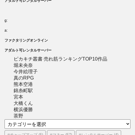
アダルト可レンタルサーバー
g:
a:
ファクタリングオンライン
アダルト可レンタルサーバー
ピカキチ叢書 売れ筋ランキングTOP10作品
堀未央奈
今井絵理子
真のRPG
熊本空港
錦糸町駅
宮本
大橋くん
横浜優勝
茶野
カ
テ
ゴ
#チャップアップ
#マネー
#レンタルサーバー
(5)
(57)
(4)