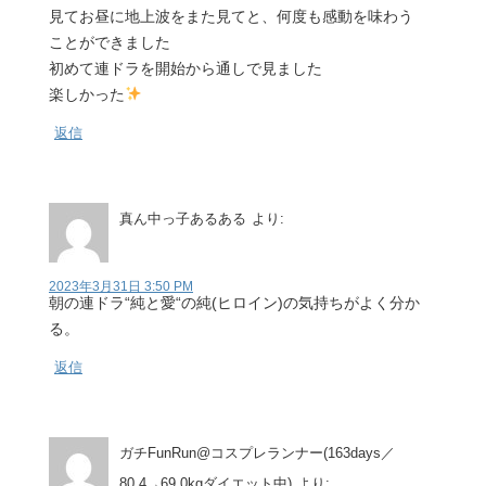
見てお昼に地上波をまた見てと、何度も感動を味わう
ことができました
初めて連ドラを開始から通しで見ました
楽しかった
返信
真ん中っ子あるある
より:
2023年3月31日 3:50 PM
朝の連ドラ“純と愛“の純(ヒロイン)の気持ちがよく分か
る。
返信
ガチFunRun@コスプレランナー(163days／
80.4→69.0kgダイエット中)
より: