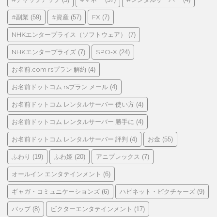
リ
#副業
#資産
FX
(59)
(57)
(7)
ー
NHKエンタープライス（ソフトウェア）
(7)
NHKエンタープライズ
SPO-X
(7)
(24)
お名前.com rsプラン 解約
(4)
お名前ドットコム rsプラン メール
(4)
お名前ドットコム レンタルサーバー 使い方
(4)
お名前ドットコム レンタルサーバー 勝手に
(4)
お名前ドットコム レンタルサーバー 評判
お金
(4)
(55)
ふわり
ふわ姫
アニプレックス
(19)
(20)
(7)
オールイン エンタテインメント
(6)
ギャガ・コミュニケーションズ
ハピネット・ピクチャーズ
(6)
(9)
バップ
ビクターエンタテインメント
(8)
(17)