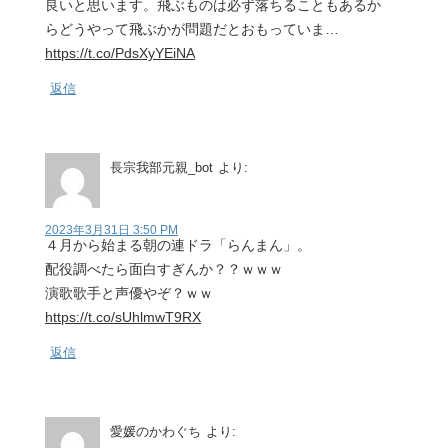
良いと思います。飛ぶものは必ず落ちることもあるか
らどうやって飛ぶかが問題だとおもっていま…
https://t.co/PdsXyYEiNA
返信
長宗我部元親_bot
より:
2023年3月31日 3:50 PM
４月から始まる朝の連ドラ「らんまん」。
配役調べたら面白すぎんか？？ｗｗｗ
演歌歌手と声優やぞ？ｗｗ
https://t.co/sUhlmwT9RX
返信
愛媛のかわぐち
より: