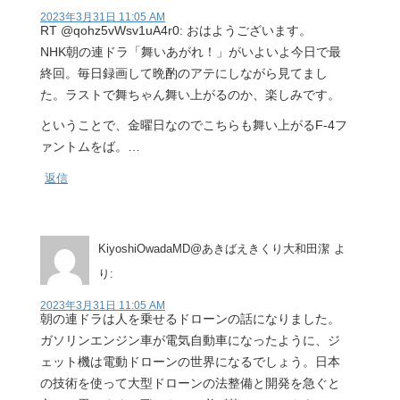
2023年3月31日 11:05 AM
RT @qohz5vWsv1uA4r0: おはようございます。
NHK朝の連ドラ「舞いあがれ！」がいよいよ今日で最
終回。毎日録画して晩酌のアテにしながら見てまし
た。ラストで舞ちゃん舞い上がるのか、楽しみです。
ということで、金曜日なのでこちらも舞い上がるF-4フ
ァントムをば。…
返信
KiyoshiOwadaMD@あきばえきくり大和田潔
よ
り:
2023年3月31日 11:05 AM
朝の連ドラは人を乗せるドローンの話になりました。
ガソリンエンジン車が電気自動車になったように、ジ
ェット機は電動ドローンの世界になるでしょう。日本
の技術を使って大型ドローンの法整備と開発を急ぐと