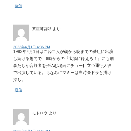
返信
茶屋町吾郎
より:
2023年4月1日 4:36 PM
1983年4月1日はこね二人が朝から晩までの番組に出演
し続ける趣向で、8時からの『太陽にほえろ！』にも刑
事たちが容疑者を張込む場面にチョー目立つ通行人役
で出演している。ちなみにマミーは当時昼ドラと掛け
持ち。
返信
モトロウ
より: