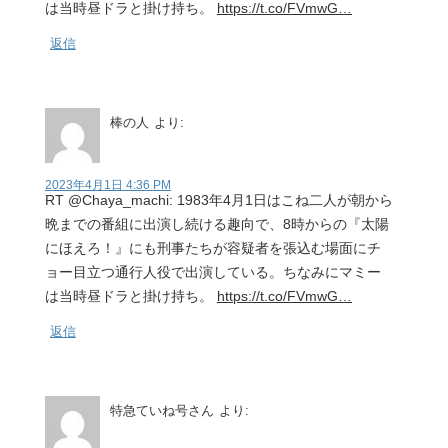
は当時昼ドラと掛け持ち。
https://t.co/FVmwG…
返信
棒の人
より:
2023年4月1日 4:36 PM
RT @Chaya_machi: 1983年4月1日はこね二人が朝から
晩までの番組に出演し続ける趣向で、8時からの『太陽
にほえろ！』にも刑事たちが容疑者を張込む場面にチ
ョー目立つ通行人役で出演している。ちなみにマミー
は当時昼ドラと掛け持ち。
https://t.co/FVmwG…
返信
特急ていね号さん
より: