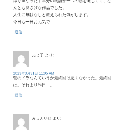
織り重なった半年分の物語が一つの筋を通してて、な
んとも良さげな作品でした。
人生に無駄なしと教えられた気がします。
今日も一日お元気で！
返信
ふじ子
より:
2023年3月31日 11:05 AM
朝のドラなんていうか最終回は悪くなかった。最終回
は。それより昨日…。
返信
みょんリゼ
より: