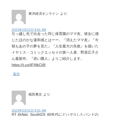
東洋経済オンライン
より:
2023年3月31日 9:01 AM
引っ越し先で出会った同じ保育園のママ友。彼女に感
じたほのかな違和感とはーー。『消えたママ友』『今
朝もあの子の夢を見た』『人生最大の失敗』を描いた
イヤミス・コミックエッセイの第一人者、野原広子さ
ん最新作。『赤い隣人』よりご紹介します。
https://t.co/jiFjNkCt9I
返信
植田勇次
より:
2023年3月31日 9:01 AM
RT @Akki_Sixx8429: 80年代にどハマりしたバンドの