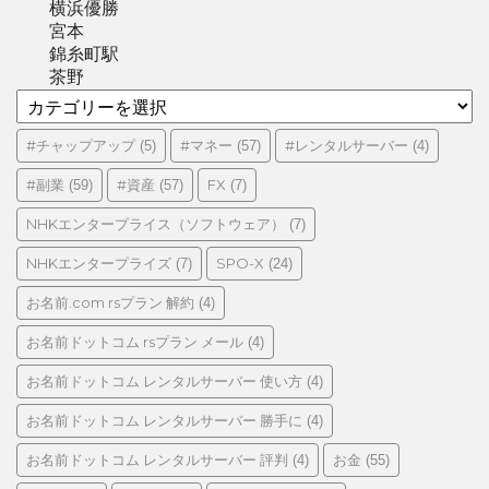
横浜優勝
宮本
錦糸町駅
茶野
カ
テ
ゴ
#チャップアップ
#マネー
#レンタルサーバー
(5)
(57)
(4)
リ
#副業
#資産
FX
(59)
(57)
(7)
ー
NHKエンタープライス（ソフトウェア）
(7)
NHKエンタープライズ
SPO-X
(7)
(24)
お名前.com rsプラン 解約
(4)
お名前ドットコム rsプラン メール
(4)
お名前ドットコム レンタルサーバー 使い方
(4)
お名前ドットコム レンタルサーバー 勝手に
(4)
お名前ドットコム レンタルサーバー 評判
お金
(4)
(55)