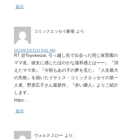
返信
コミックエッセイ劇場
より:
2023年3月31日 9:01 AM
RT @Toyokeizai: 引っ越し先で出会った同じ保育園の
ママ友。彼女に感じたほのかな違和感とはーー。『消
えたママ友』『今朝もあの子の夢を見た』『人生最大
の失敗』を描いたイヤミス・コミックエッセイの第一
人者、野原広子さん最新作。『赤い隣人』よりご紹介
します。
https:…
返信
ヴォルク.J.ひー
より: