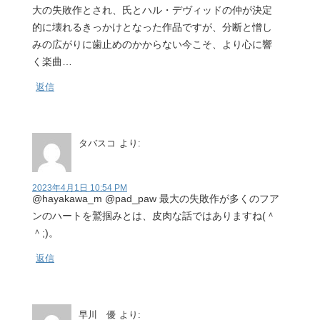
大の失敗作とされ、氏とハル・デヴィッドの仲が決定
的に壊れるきっかけとなった作品ですが、分断と憎し
みの広がりに歯止めのかからない今こそ、より心に響
く楽曲…
返信
タバスコ
より:
2023年4月1日 10:54 PM
@hayakawa_m @pad_paw 最大の失敗作が多くのフア
ンのハートを鷲掴みとは、皮肉な話ではありますね(＾
＾;)。
返信
早川 優
より: