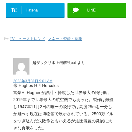
B!
Hatena
LINE
-
TVニューストレンド
,
マネー・資産・副業
超ザックリ水上機解説bot
より:
2023年3月31日 9:01 AM
米 Hughes H-4 Hercules
富豪H. Hughesが設計・操縦した世界最大の飛行艇。
2019年まで世界最大の航空機でもあった。製作は難航
し1947年11月2日の唯一の飛行では高度25mを一分し
か飛べず現在は博物館で展示されている。2500万ドル
をつぎ込んだ失敗作ともいえるが油圧装置の発展に大
きな貢献をした。