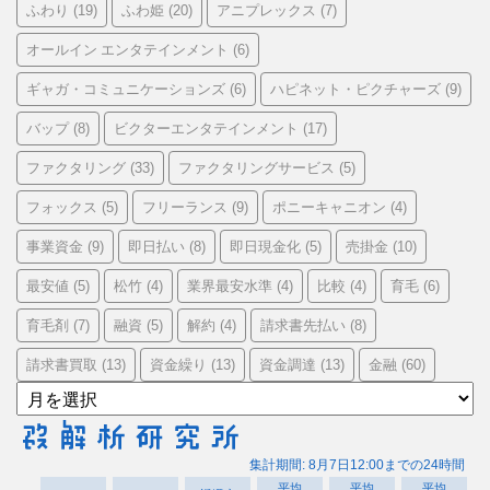
ふわり
ふわ姫
アニプレックス
(19)
(20)
(7)
オールイン エンタテインメント
(6)
ギャガ・コミュニケーションズ
ハピネット・ピクチャーズ
(6)
(9)
バップ
ビクターエンタテインメント
(8)
(17)
ファクタリング
ファクタリングサービス
(33)
(5)
フォックス
フリーランス
ポニーキャニオン
(5)
(9)
(4)
事業資金
即日払い
即日現金化
売掛金
(9)
(8)
(5)
(10)
最安値
松竹
業界最安水準
比較
育毛
(5)
(4)
(4)
(4)
(6)
育毛剤
融資
解約
請求書先払い
(7)
(5)
(4)
(8)
請求書買取
資金繰り
資金調達
金融
(13)
(13)
(13)
(60)
ア
ー
カ
イ
ブ