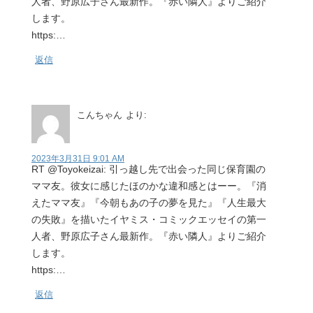
人者、野原広子さん最新作。『赤い隣人』よりご紹介
します。
https:…
返信
こんちゃん
より:
2023年3月31日 9:01 AM
RT @Toyokeizai: 引っ越し先で出会った同じ保育園の
ママ友。彼女に感じたほのかな違和感とはーー。『消
えたママ友』『今朝もあの子の夢を見た』『人生最大
の失敗』を描いたイヤミス・コミックエッセイの第一
人者、野原広子さん最新作。『赤い隣人』よりご紹介
します。
https:…
返信