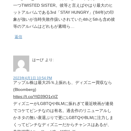
一つTWISTED SISTER。彼等と言えばやはり最大のヒ
ットアルバムである3rd「STAY HUNGRY」('84年)の印
象が強いが当時失敗作扱いされていた4thと5thも含め彼
等のアルバムはどれもが素晴ら…
返信
はーぴ
より:
2023年4月1日 10:54 PM
アップル株は最大25％上振れも、ディズニー買収なら
(Bloomberg)
https://t.co/YtD39Q1xVZ
ディズニーがLGBTQやBLMに振れぎて最近映画が連発
でコケてピンチなのは有名。過去作のリニューアルし
かネタの無い衰退ぶりで更にLGBTQやBLMに注力しま
くってピンチなディズニーだからチャンスはあるが、