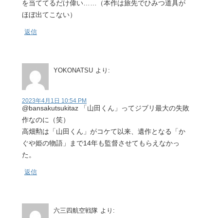
を当ててるだけ偉い……（本作は旅先でひみつ道具が
ほぼ出てこない）
返信
YOKONATSU
より:
2023年4月1日 10:54 PM
@bansakutsukitaz 「山田くん」ってジブリ最大の失敗
作なのに（笑）
高畑勲は「山田くん」がコケて以来、遺作となる「か
ぐや姫の物語」まで14年も監督させてもらえなかっ
た。
返信
六三四航空戦隊
より: