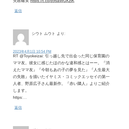
失敗確実
https://t.co/d9saWGKziK
返信
シウト ムウト
より:
2023年4月1日 10:54 PM
RT @Toyokeizai: 引っ越し先で出会った同じ保育園の
ママ友。彼女に感じたほのかな違和感とはーー。『消
えたママ友』『今朝もあの子の夢を見た』『人生最大
の失敗』を描いたイヤミス・コミックエッセイの第一
人者、野原広子さん最新作。『赤い隣人』よりご紹介
します。
https:…
返信