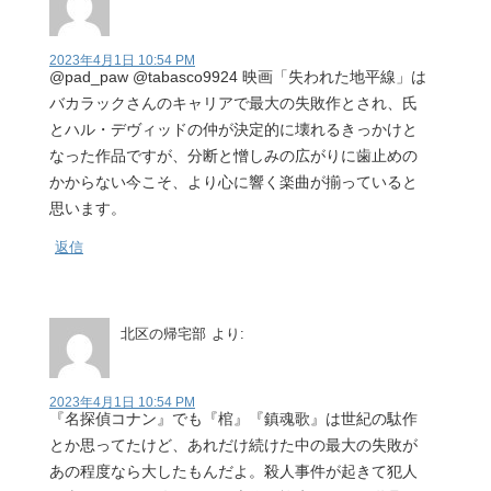
2023年4月1日 10:54 PM
@pad_paw @tabasco9924 映画「失われた地平線」は
バカラックさんのキャリアで最大の失敗作とされ、氏
とハル・デヴィッドの仲が決定的に壊れるきっかけと
なった作品ですが、分断と憎しみの広がりに歯止めの
かからない今こそ、より心に響く楽曲が揃っていると
思います。
返信
北区の帰宅部
より:
2023年4月1日 10:54 PM
『名探偵コナン』でも『棺』『鎮魂歌』は世紀の駄作
とか思ってたけど、あれだけ続けた中の最大の失敗が
あの程度なら大したもんだよ。殺人事件が起きて犯人