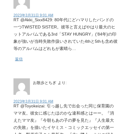
2023年3月31日 9:01 AM
RT @Akki_Sixx8429: 80年代にどハマりしたバンドの
一つTWISTED SISTER。彼等と言えばやはり最大のヒ
ットアルバムである3rd「STAY HUNGRY」('84年)の印
象が強いが当時失敗作扱いされていた4thと5thも含め彼
等のアルバムはどれもが素晴ら…
返信
お散歩とちぎ
より:
2023年3月31日 9:01 AM
RT @Toyokeizai: 引っ越し先で出会った同じ保育園の
ママ友。彼女に感じたほのかな違和感とはーー。『消
えたママ友』『今朝もあの子の夢を見た』『人生最大
の失敗』を描いたイヤミス・コミックエッセイの第一