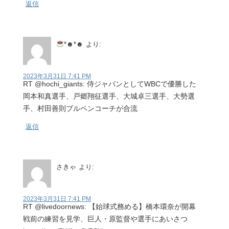
返信
*☻*☻
より:
2023年3月31日 7:41 PM
RT @hochi_giants: 侍ジャパンとしてWBCで優勝した
岡本和真選手、戸郷翔征選手、大城卓三選手、大勢選
手、村田善則ブルペンコーチが合流
返信
さきゃ
より:
2023年3月31日 7:41 PM
RT @livedoornews: 【始球式務める】橋本環奈が開幕
戦前の練習を見学、巨人・原監督や選手にあいさつ