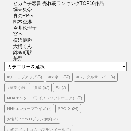
ピカキチ叢書 売れ筋ランキングTOP10作品
堀未央奈
真のRPG
熊本空港
今井絵理子
宮本
横浜優勝
大橋くん
錦糸町駅
茶野
カ
テ
ゴ
#チャップアップ
#マネー
#レンタルサーバー
(5)
(57)
(4)
リ
#副業
#資産
FX
(59)
(57)
(7)
ー
NHKエンタープライス（ソフトウェア）
(7)
NHKエンタープライズ
SPO-X
(7)
(24)
お名前.com rsプラン 解約
(4)
お名前ドットコム rsプラン メール
(4)