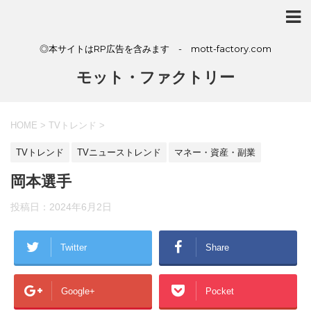
◎本サイトはRP広告を含みます - mott-factory.com
モット・ファクトリー
HOME
>
TVトレンド
>
TVトレンド
TVニューストレンド
マネー・資産・副業
岡本選手
投稿日：
2024年6月2日
Twitter
Share
Google+
Pocket