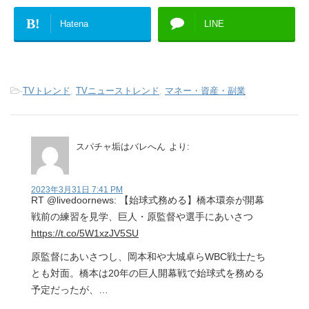
B!
Hatena
LINE
-
TVトレンド
,
TVニューストレンド
,
マネー・資産・副業
スパチャ垢はバレへん
より:
2023年3月31日 7:41 PM
RT @livedoornews: 【始球式務める】橋本環奈が開幕
戦前の練習を見学、巨人・原監督や選手にあいさつ
https://t.co/5W1xzJV5SU
原監督にあいさつし、岡本和や大城卓らWBC戦士たち
とも対面。橋本は20年の巨人開幕戦で始球式を務める
予定だったが、…