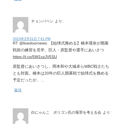
チョンパペン
より:
2023年3月31日 7:41 PM
RT @livedoornews: 【始球式務める】橋本環奈が開幕
戦前の練習を見学、巨人・原監督や選手にあいさつ
https://t.co/5W1xzJV5SU
原監督にあいさつし、岡本和や大城卓らWBC戦士たち
とも対面。橋本は20年の巨人開幕戦で始球式を務める
予定だったが、…
返信
白にゃんこ ポリゴン氏の冤罪を考える会
より: