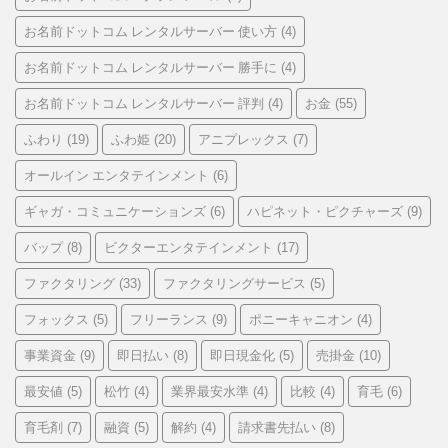
お名前ドットコム レンタルサーバー 使い方
(4)
お名前ドットコム レンタルサーバー 勝手に
(4)
お名前ドットコム レンタルサーバー 評判
お金
(4)
(55)
ふわり
ふわ姫
アニプレックス
(19)
(20)
(7)
オールイン エンタテインメント
(6)
ギャガ・コミュニケーションズ
ハピネット・ピクチャーズ
(6)
(9)
バップ
ビクターエンタテインメント
(8)
(17)
ファクタリング
ファクタリングサービス
(33)
(5)
フォックス
フリーランス
ポニーキャニオン
(5)
(9)
(4)
事業資金
即日払い
即日現金化
売掛金
(9)
(8)
(5)
(10)
最安値
松竹
業界最安水準
比較
育毛
(5)
(4)
(4)
(4)
(6)
育毛剤
融資
解約
請求書先払い
(7)
(5)
(4)
(8)