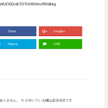
el/UCKDcdLTO7UO0UImcRlVdkkg
Share
Google+
!
Hatena
LINE
ありません。
※
が付いている欄は必須項目です