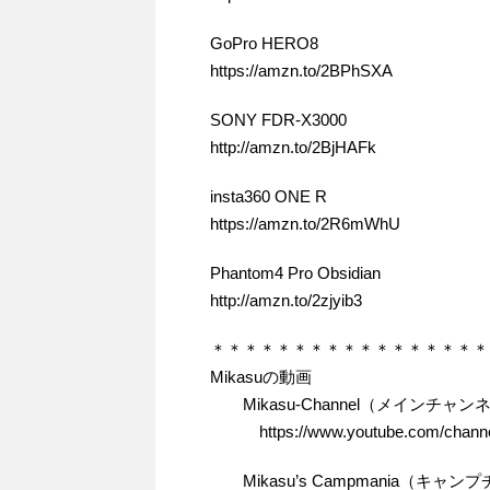
GoPro HERO8
https://amzn.to/2BPhSXA
SONY FDR-X3000
http://amzn.to/2BjHAFk
insta360 ONE R
https://amzn.to/2R6mWhU
Phantom4 Pro Obsidian
http://amzn.to/2zjyib3
＊＊＊＊＊＊＊＊＊＊＊＊＊＊＊＊＊
Mikasuの動画
Mikasu-Channel（メインチャン
https://www.youtube.com/chann
Mikasu’s Campmania（キャ