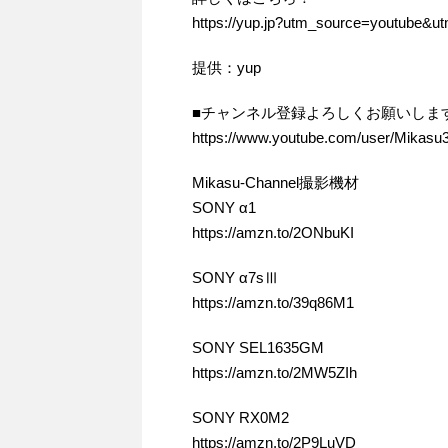
https://yup.jp?utm_source=youtube
提供：yup
■チャンネル登録よろしくお願いしま
https://www.youtube.com/user/Mikasu
Mikasu-Channel撮影機材
SONY α1
https://amzn.to/2ONbuKI
SONY α7sⅢ
https://amzn.to/39q86M1
SONY SEL1635GM
https://amzn.to/2MW5ZIh
SONY RX0M2
https://amzn.to/2P9LuVD