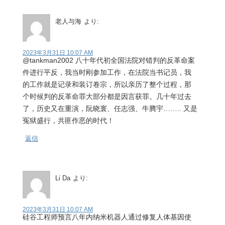
老人与海
より:
2023年3月31日 10:07 AM
@tankman2002 八十年代初全国法院对错判的反革命案
件进行平反，我当时刚参加工作，在法院当书记员，我
的工作就是记录和装订卷宗，所以亲历了整个过程，那
个时候判的反革命罪大部分都是因言获罪。几十年过去
了，历史又在重演，阮晓寰、任志强、牛腾宇…….. 又是
冤狱盛行，共匪作恶的时代！
返信
Li Da
より:
2023年3月31日 10:07 AM
硅谷工程师预言八年内纳米机器人通过修复人体基因使