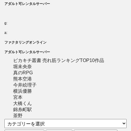
アダルト可レンタルサーバー
g:
a:
ファクタリングオンライン
アダルト可レンタルサーバー
ピカキチ叢書 売れ筋ランキングTOP10作品
堀未央奈
真のRPG
熊本空港
今井絵理子
横浜優勝
宮本
大橋くん
錦糸町駅
茶野
カ
テ