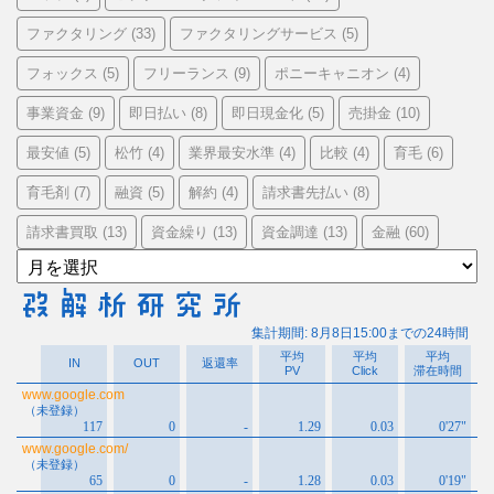
ファクタリング
ファクタリングサービス
(33)
(5)
フォックス
フリーランス
ポニーキャニオン
(5)
(9)
(4)
事業資金
即日払い
即日現金化
売掛金
(9)
(8)
(5)
(10)
最安値
松竹
業界最安水準
比較
育毛
(5)
(4)
(4)
(4)
(6)
育毛剤
融資
解約
請求書先払い
(7)
(5)
(4)
(8)
請求書買取
資金繰り
資金調達
金融
(13)
(13)
(13)
(60)
ア
ー
カ
イ
ブ