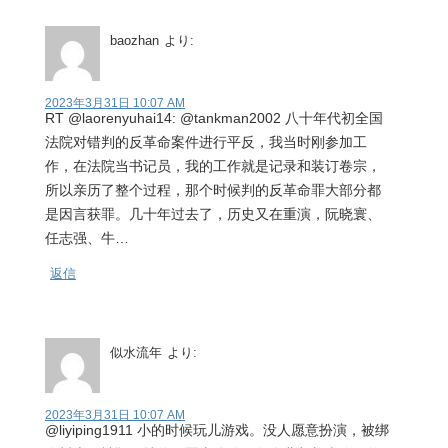
baozhan
より:
2023年3月31日 10:07 AM
RT @laorenyuhai14: @tankman2002 八十年代初全国
法院对错判的反革命案件进行平反，我当时刚参加工
作，在法院当书记员，我的工作就是记录和装订卷宗，
所以亲历了整个过程，那个时候判的反革命罪大部分都
是因言获罪。几十年过去了，历史又在重演，阮晓寰、
任志强、牛…
返信
似水流年
より:
2023年3月31日 10:07 AM
@liyiping1911 小的时候玩儿游戏。没人愿意扮演，被绑