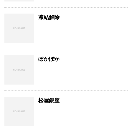
凍結解除
ぽかぽか
松屋銀座