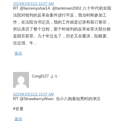
2023年3月31日 10:07 AM
RT @laorenyuhai14: @tankman2002 八十年代初全国
法院对错判的反革命案件进行平反，我当时刚参加工
作，在法院当书记员，我的工作就是记录和装订卷宗，
所以亲历了整个过程，那个时候判的反革命罪大部分都
是因言获罪。几十年过去了，历史又在重演，阮晓寰、
任志强、牛…
返信
Cong0127
より:
2023年3月31日 10:07 AM
RT @StrawberryAhan: 当小八抱着知秀时的净汉
#윤홍
返信