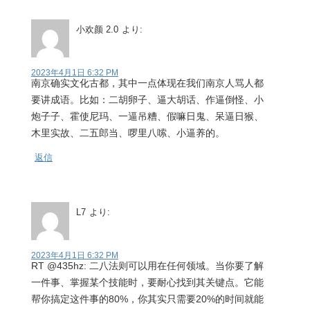
小欢颜 2.0
より:
2023年4月1日 6:32 PM
南京确实文化古都，其中一点体现在我们南京人骂人都
要讲成语。比如：二胡卵子、逼大胡话、作逼倒怪、小
炮子子、霍使尼玛、一逼吊糟、假嘛日鬼、呆逼日猴、
木里实故、二五郎当、啰里八嗦、小逼养的。
返信
L7
より:
2023年4月1日 6:32 PM
RT @435hz: 二八法则可以用在任何领域。当你要了解
一件事、掌握某个技能时，要耐心找到其关键点。它能
帮你搞定这件事的80%，你其实只需要20%的时间就能