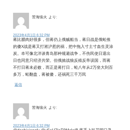
苦海恼火
より:
2023年4月1日 6:32 PM
蒋比腊肉好很多，但蒋仍上俄贼船当，蒋日战是俄蚣推
的傻X战是蒋又打淞沪惹的祸，把中拖入寸土寸血生灵涂
炭。夲可像北洋谈青岛那种规避战争，不伤民使日退出
日也同意只经济共荣。但俄掀战狼反殖反帝误国，而蒋
不打日蒋未必败，而正是蒋打日，蚣八年从2万坐大到百
多万，蚣翻盘，蒋被傻，还祸死三千万民
返信
苦海恼火
より:
2023年4月1日 6:32 PM