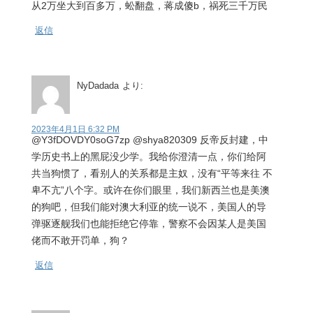
从2万坐大到百多万，蚣翻盘，蒋成傻b，祸死三千万民
返信
NyDadada
より:
2023年4月1日 6:32 PM
@Y3fDOVDY0soG7zp @shya820309 反帝反封建，中
学历史书上的黑屁没少学。我给你澄清一点，你们给阿
共当狗惯了，看别人的关系都是主奴，没有“平等来往 不
卑不亢”八个字。或许在你们眼里，我们新西兰也是美澳
的狗吧，但我们能对澳大利亚的统一说不，美国人的导
弹驱逐舰我们也能拒绝它停靠，警察不会因某人是美国
佬而不敢开罚单，狗？
返信