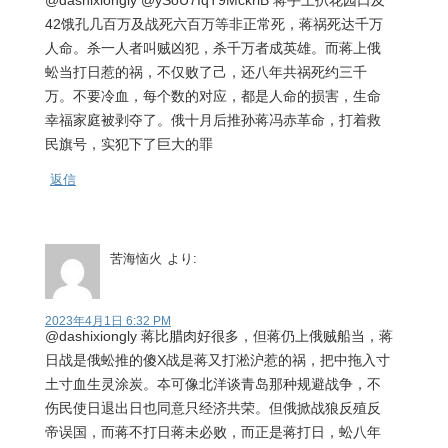
@dashixiongly @ySoU7IqT9MckriB 蒋手上扒花园口及
42饿孔几百万及战死六百万等非正常死，蒋祸死达千万
人命。杀一人者叫贼凶犯，杀千万者成英雄。而蒋上俄
蚣当打日惹的祸，不仅败了己，还八年共祸死约三千
万。不要冷血，每个数的对应，都是人命的损害，生命
幸福家庭被剥夺了。俄十月后推孙蒋冯赤革命，打着救
民旗号，实犯下了巨大的罪
返信
苦海恼火
より:
2023年4月1日 6:32 PM
@dashixiongly 蒋比腊肉好很多，但蒋仍上俄贼船当，蒋
日战是俄蚣推的傻X战是蒋又打淞沪惹的祸，把中拖入寸
土寸血生灵涂炭。夲可像北洋谈青岛那种规避战争，不
伤民使日退出日也同意只经济共荣。但俄掀战狼反殖反
帝误国，而蒋不打日蒋未必败，而正是蒋打日，蚣八年