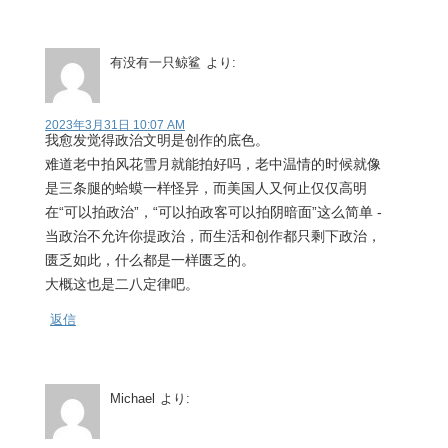
有没有一只鲸鲨
より:
2023年3月31日 10:07 AM
我愈发觉得政治文明是创作的底色。
难道老中拍风花雪月就能拍好吗，老中温情的时候就像
是三条腿的蛤蟆一样怪异，而美国人又何止仅仅高明
在“可以拍政治”，“可以拍政客可以拍阴暗面”这么简单 -
当政治不允许你提政治，而生活和创作都只剩下政治，
匮乏如此，什么都是一样匮乏的。
大概这也是二八定律吧。
返信
Michael
より: