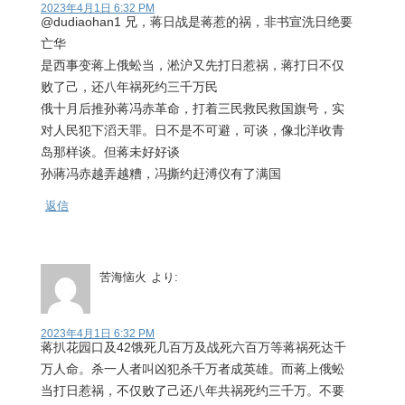
2023年4月1日 6:32 PM
@dudiaohan1 兄，蒋日战是蒋惹的祸，非书宣洗日绝要
亡华
是西事变蒋上俄蚣当，淞沪又先打日惹祸，蒋打日不仅
败了己，还八年祸死约三千万民
俄十月后推孙蒋冯赤革命，打着三民救民救国旗号，实
对人民犯下滔天罪。日不是不可避，可谈，像北洋收青
岛那样谈。但蒋未好好谈
孙蔣冯赤越弄越糟，冯撕约赶溥仪有了满国
返信
苦海恼火
より:
2023年4月1日 6:32 PM
蒋扒花园口及42饿死几百万及战死六百万等蒋祸死达千
万人命。杀一人者叫凶犯杀千万者成英雄。而蒋上俄蚣
当打日惹祸，不仅败了己还八年共祸死约三千万。不要