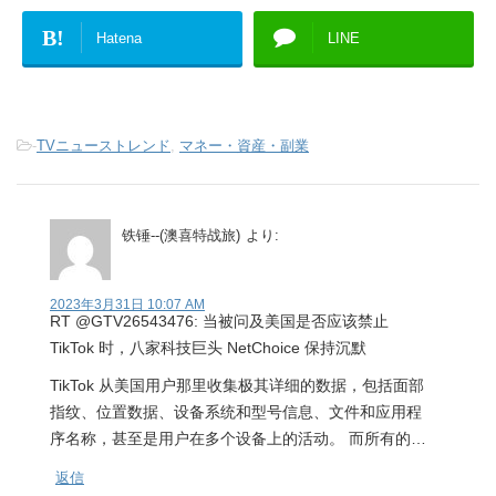
B!
Hatena
LINE
-
TVニューストレンド
,
マネー・資産・副業
铁锤--(澳喜特战旅)
より:
2023年3月31日 10:07 AM
RT @GTV26543476: 当被问及美国是否应该禁止
TikTok 时，八家科技巨头 NetChoice 保持沉默
TikTok 从美国用户那里收集极其详细的数据，包括面部
指纹、位置数据、设备系统和型号信息、文件和应用程
序名称，甚至是用户在多个设备上的活动。 而所有的…
返信