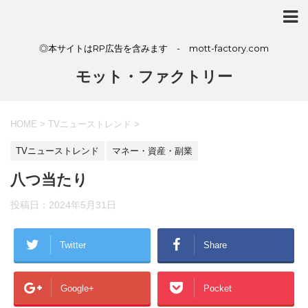
◎本サイトはRP広告を含みます - mott-factory.com
モット・ファクトリー
HOME
>
TVニューストレンド
>
TVニューストレンド
マネー・資産・副業
八つ当たり
投稿日：
2024年5月31日
Twitter
Share
Google+
Pocket