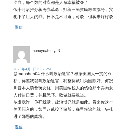
冷血，每个数的对应都是人命幸福被夺了
俄十月后推孙蒋冯赤革命，打着三民救民救国旗号，实
犯下了巨大的罪。日不是不可避，可谈，但蒋未好好谈
返信
honeyeater
より:
2023年4月1日 6:32 PM
@maoshen04 什么叫政治迫害？根据美国人一贯的双
标，你整我就叫政治迫害，我整你就叫为国除奸。何况
川普本人确曾玩女优，用美国纳税人的钱给那个卖肉女
人付封口费，并且恐吓。敢做就要敢当。
尔虞我诈，你死我活，政治博弈就是如此。看来你这个
美国籍入的，如同八戒投了猪胎，稀里糊涂的就一头扎
进了邪恶的粪坑。
返信