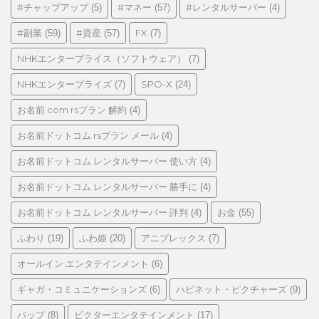
ゴ
#チャップアップ
#マネー
#レンタルサーバー
(5)
(57)
(4)
リ
#副業
#資産
FX
(59)
(57)
(7)
ー
NHKエンタープライス（ソフトウェア）
(7)
NHKエンタープライズ
SPO-X
(7)
(24)
お名前.com rsプラン 解約
(4)
お名前ドットコム rsプラン メール
(4)
お名前ドットコム レンタルサーバー 使い方
(4)
お名前ドットコム レンタルサーバー 勝手に
(4)
お名前ドットコム レンタルサーバー 評判
お金
(4)
(55)
ふわり
ふわ姫
アニプレックス
(19)
(20)
(7)
オールイン エンタテインメント
(6)
ギャガ・コミュニケーションズ
ハピネット・ピクチャーズ
(6)
(9)
バップ
ビクターエンタテインメント
(8)
(17)