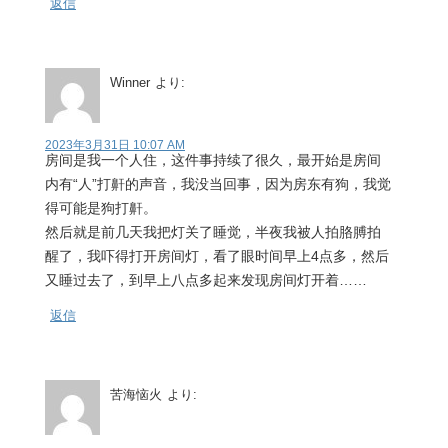
返信
Winner
より:
2023年3月31日 10:07 AM
房间是我一个人住，这件事持续了很久，最开始是房间
内有“人”打鼾的声音，我没当回事，因为房东有狗，我觉
得可能是狗打鼾。
然后就是前几天我把灯关了睡觉，半夜我被人拍胳膊拍
醒了，我吓得打开房间灯，看了眼时间早上4点多，然后
又睡过去了，到早上八点多起来发现房间灯开着……
返信
苦海恼火
より: