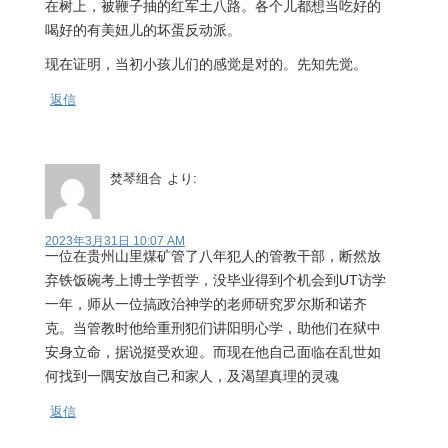
在树上，被鞭子抽的红军土八路。各个儿都想当吃好的
喝好的有美妞儿的坏蛋反动派。
现在证明，当初小孩儿们的感觉是对的。先知先觉。
返信
焚琴组合
より:
2023年3月31日 10:07 AM
一位在贵州山里煤矿管了八年犯人的管教干部，断然放
弃铁饭碗考上博士学哲学，没毕业得到个机会到UT访学
一年，师从一位搞政治神学的老师研究罗尔斯和诺齐
克。当管教时他给重刑犯们讲阳明心学，助他们在狱中
安身立命，据说挺受欢迎。而现在他自己面临在乱世如
何找到一隅安放自己和家人，及渴望真理的灵魂
返信