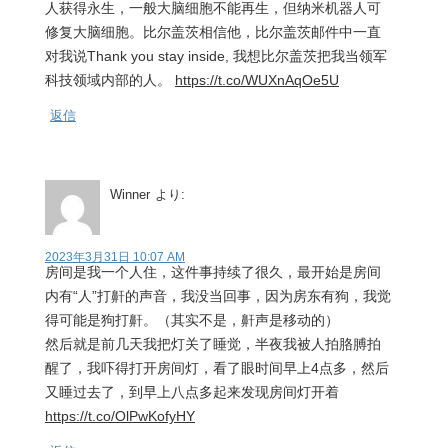
人获得永生，一般大脑细胞不能再生，但纳米机器人可
修复大脑细胞。比尔盖茨相信他，比尔盖茨邮件中一直
对我说Thank you stay inside, 我想比尔盖茨把我当领军
科技领域内部的人。
https://t.co/WUXnAqOe5U
返信
Winner
より:
2023年3月31日 10:07 AM
房间是我一个人住，这件事持续了很久，最开始是房间
内有“人”打鼾的声音，我没当回事，因为房东有狗，我觉
得可能是狗打鼾。（其实不是，鼾声是移动的）
然后就是前几天我把灯关了睡觉，半夜我被人拍胳膊拍
醒了，我吓得打开房间灯，看了眼时间早上4点多，然后
又睡过去了，到早上八点多起来发现房间灯开着
https://t.co/OlPwKofyHY