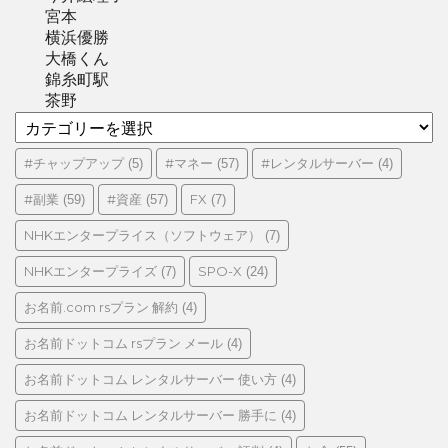
宮本
横浜優勝
大橋くん
錦糸町駅
茶野
カ
テ
ゴ
#チャップアップ
#マネー
#レンタルサーバー
(5)
(57)
(4)
リ
#副業
#資産
FX
(59)
(57)
(7)
ー
NHKエンタープライス（ソフトウェア）
(7)
NHKエンタープライズ
SPO-X
(7)
(24)
お名前.com rsプラン 解約
(4)
お名前ドットコム rsプラン メール
(4)
お名前ドットコム レンタルサーバー 使い方
(4)
お名前ドットコム レンタルサーバー 勝手に
(4)