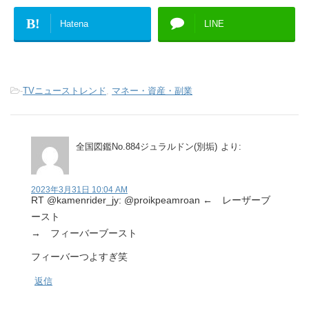
B!
Hatena
LINE
-
TVニューストレンド
,
マネー・資産・副業
全国図鑑No.884ジュラルドン(別垢)
より:
2023年3月31日 10:04 AM
RT @kamenrider_jy: @proikpeamroan ← レーザーブ
ースト
→ フィーバーブースト
フィーバーつよすぎ笑
返信