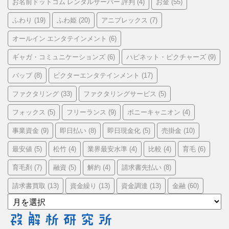
お名前ドットコム レンタルサーバー 評判
お金
(4)
(55)
ふわり
ふわ姫
アニプレックス
(19)
(20)
(7)
オールイン エンタテインメント
(6)
ギャガ・コミュニケーションズ
ハピネット・ピクチャーズ
(6)
(9)
バップ
ビクターエンタテインメント
(8)
(17)
ファクタリング
ファクタリングサービス
(33)
(5)
フォックス
フリーランス
ポニーキャニオン
(5)
(9)
(4)
事業資金
即日払い
即日現金化
売掛金
(9)
(8)
(5)
(10)
最安値
松竹
業界最安水準
比較
育毛
(5)
(4)
(4)
(4)
(6)
育毛剤
融資
解約
請求書先払い
(7)
(5)
(4)
(8)
請求書買取
資金繰り
資金調達
金融
(13)
(13)
(13)
(60)
ア
ー
カ