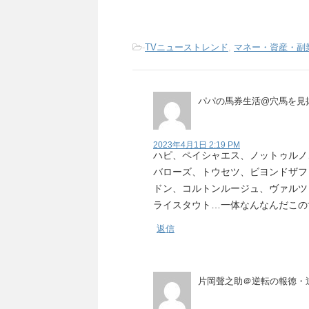
-
TVニューストレンド
,
マネー・資産・副
パパの馬券生活@穴馬を見
2023年4月1日 2:19 PM
ハピ、ペイシャエス、ノットゥルノ
バローズ、トウセツ、ビヨンドザフ
ドン、コルトンルージュ、ヴァルツ
ライスタウト…一体なんなんだこの
返信
片岡聲之助＠逆転の報徳・