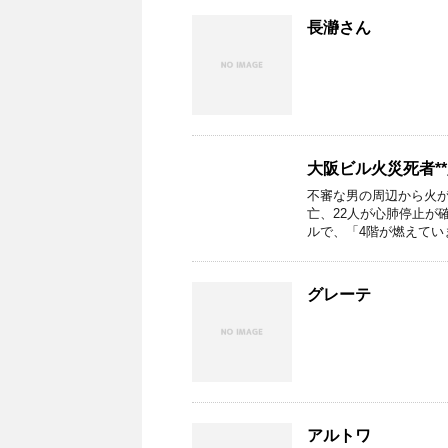
長瀞さん
大阪ビル火災死者*
不審な男の周辺から火が
亡、22人が心肺停止が確
ルで、「4階が燃えています
グレーテ
アルトワ