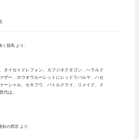
業
抜く競馬
より:
、タイセイドレフォン、カフジオクタゴン…ヘラルド
ァザー…ホウオウルーレットにレッドラパルマ…ハセ
ァーシャル、セキフウ、バトルクライ、リメイク、ド
世代は。
逆転の西宮
より: