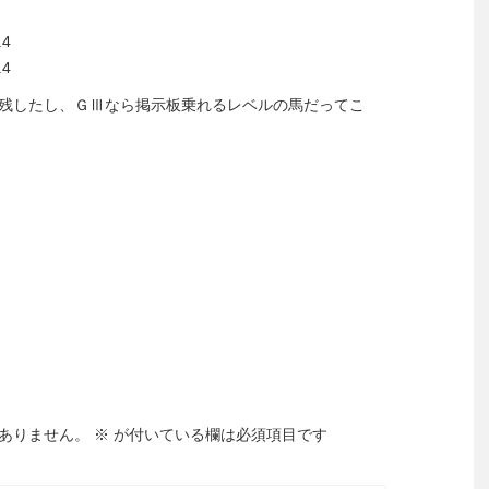
4
4
残したし、ＧⅢなら掲示板乗れるレベルの馬だってこ
ありません。
※
が付いている欄は必須項目です