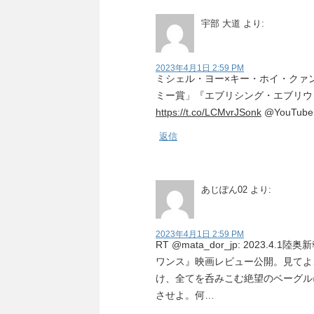
宇部 大道
より:
2023年4月1日 2:59 PM
ミシェル・ヨー×キー・ホイ・クァ
ミー賞」『エブリシング・エブリウェ
https://t.co/LCMvrJSonk
@YouTub
返信
あじぽん02
より:
2023年4月1日 2:59 PM
RT @mata_dor_jp: 2023
ワンス』映画レビュー公開。見てよ
け、全てを呑みこむ絶望のベーグル
させよ。何…