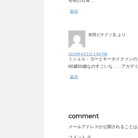
今年のＧＷ…
返信
前田ビチクソ丸
より:
2023年4月1日 2:59 PM
ミシェル・ヨーとキーホイクァンの
60歳50歳なのすごいな……アカデ
返信
comment
メールアドレスが公開されることは
コメント
※