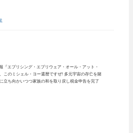
業
.4.1陸奥新報『エブリシング・エブリウェア・オール・アット・
、このミシェル・ヨー還暦ですぜ! 多元宇宙の存亡を賭
に立ち向かいつつ家族の和を取り戻し税金申告を完了