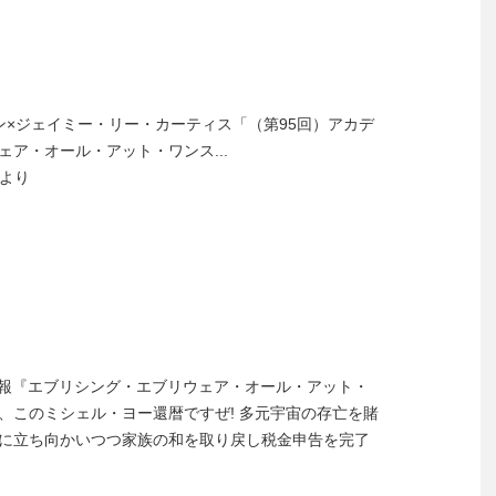
ン×ジェイミー・リー・カーティス「（第95回）アカデ
ア・オール・アット・ワンス...
eより
.4.1陸奥新報『エブリシング・エブリウェア・オール・アット・
、このミシェル・ヨー還暦ですぜ! 多元宇宙の存亡を賭
に立ち向かいつつ家族の和を取り戻し税金申告を完了