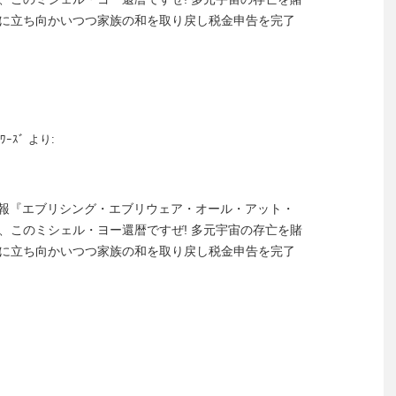
に立ち向かいつつ家族の和を取り戻し税金申告を完了
ﾜｰｽﾞ
より:
.4.1陸奥新報『エブリシング・エブリウェア・オール・アット・
、このミシェル・ヨー還暦ですぜ! 多元宇宙の存亡を賭
に立ち向かいつつ家族の和を取り戻し税金申告を完了