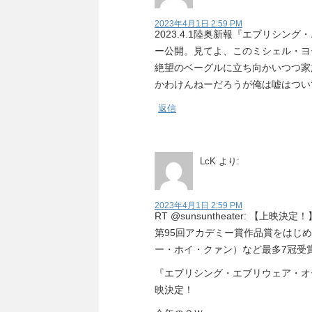
2023年4月1日 2:59 PM
2023.4.1陸奥新報『エブリシ
ー公開。見てよ、このミシェル・ヨ
絶望のベーグルに立ち向かいつつ家
かわけんねーだろうが俺は嘘はつい
返信
LcK
より:
2023年4月1日 2:59 PM
RT @sunsuntheater: 【上映決定！
第95回アカデミー賞作品賞をはじ
ー・ホイ・クァン）など最多7冠受
『エブリシング・エブリウェア・オ
映決定！