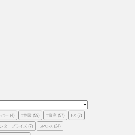
ーバー
#副業
#資産
FX
(4)
(59)
(57)
(7)
エンタープライズ
SPO-X
(7)
(24)