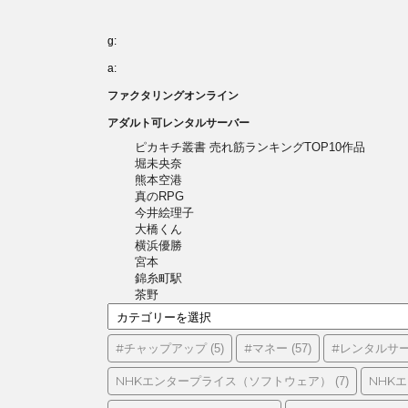
g:
a:
ファクタリングオンライン
アダルト可レンタルサーバー
ピカキチ叢書 売れ筋ランキングTOP10作品
堀未央奈
熊本空港
真のRPG
今井絵理子
大橋くん
横浜優勝
宮本
錦糸町駅
茶野
カ
テ
ゴ
#チャップアップ
#マネー
#レンタルサ
(5)
(57)
リ
ー
NHKエンタープライス（ソフトウェア）
NHK
(7)