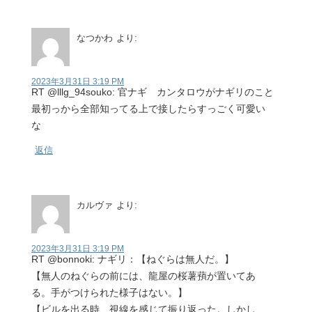
なつかわ
より:
2023年3月31日 3:19 PM
RT @lllg_94souko: 官ナギ カンタロウがナギリのこと
最初っから全部知ってる上で接したらすっごく可愛い
な
返信
カルヴァ
より:
2023年3月31日 3:19 PM
RT @bonnoki: ナギリ：【ねぐらは無人だ。】
【無人のねぐらの前には、龍屋の桜薯蕷が置いてあ
る。手がつけられた様子はない。】
【ビルを出る時、視線を感じて振り返った。しかし、