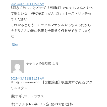
2023年3月31日 11:23 AM
3期きて欲しいけどナギリ回飛ばしたのもちゃんとやっ
て欲しいな！VRC脱走→がんばれ→オーストリッチっ
てください…
これやるともう、ミラクルマナクルやっちゃったから
ナギリさんの靴に包帯を全部巻く必要ができてしまう
な
返信
ナナツメ@取引垢
より:
2023年3月31日 11:23 AM
RT @norimouse05: 【交換譲渡】吸血鬼すぐ死ぬ アク
リルスタンド
譲)ナギリ2、ドラウス
求)ロナルドA＞半田1＞定価(400円)+送料