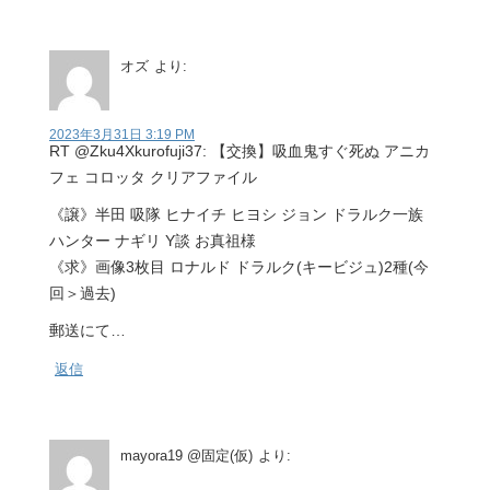
オズ
より:
2023年3月31日 3:19 PM
RT @Zku4Xkurofuji37: 【交換】吸血鬼すぐ死ぬ アニカ
フェ コロッタ クリアファイル
《譲》半田 吸隊 ヒナイチ ヒヨシ ジョン ドラルク一族
ハンター ナギリ Y談 お真祖様
《求》画像3枚目 ロナルド ドラルク(キービジュ)2種(今
回＞過去)
郵送にて…
返信
mayora19 @固定(仮)
より: