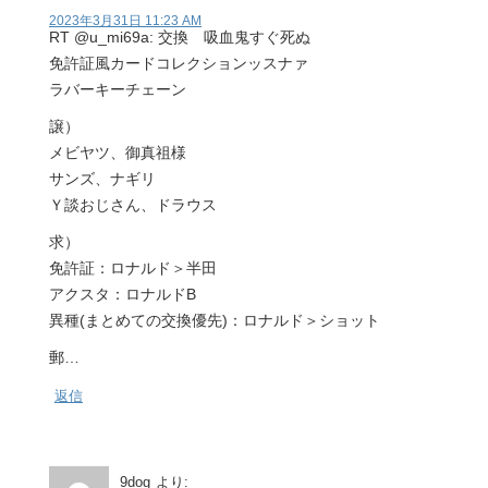
2023年3月31日 11:23 AM
RT @u_mi69a: 交換 吸血鬼すぐ死ぬ
免許証風カードコレクションッスナァ
ラバーキーチェーン
譲）
メビヤツ、御真祖様
サンズ、ナギリ
Ｙ談おじさん、ドラウス
求）
免許証：ロナルド＞半田
アクスタ：ロナルドB
異種(まとめての交換優先)：ロナルド＞ショット
郵…
返信
9dog
より: