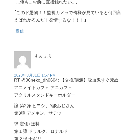
｢...俺も...お前に直接触れたい...｣
｢このド愚物！！監視カメラで俺様が見ていると何回言
えばわかるんだ！発情するな！！！｣
返信
すあ
より:
2023年3月31日 1:57 PM
RT @96neko_dh0604: 【交換/譲渡】吸血鬼すぐ死ぬ
アニメイトカフェ アニカフェ
アクリルスタンドキーホルダー
譲:第2弾 ヒヨシ、Y談おじさん
第3弾 デメキン、サテツ
求:定価+送料
第１弾 ドラルク、ロナルド
第２弾 ナギリ