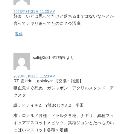
2023年3月31日 11:23 AM
好ましいとは思ってたけど落ちるまではないな〜とか
言ってナギリ追ってたのに？今沼底
返信
salt@3/31.4/1都内
より:
2023年3月31日 11:23 AM
RT @kiriri__goinkyo: 【交換・譲渡】
吸血鬼すぐ死ぬ ガシャポン アクリルスタンド ア
クスタ
譲：ヒナイチ2、Y談おじさん2、半田
求：ロナルド各種、ドラルク各種、ナギリ、異種フィ
ギュアマスコットメビヤツ、異種ジョンとたべものい
っぱいマスコット各種＞定価…