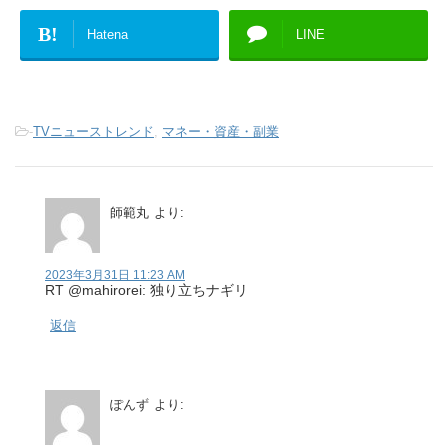
B!
Hatena
LINE
-
TVニューストレンド
,
マネー・資産・副業
師範丸
より:
2023年3月31日 11:23 AM
RT @mahirorei: 独り立ちナギリ
返信
ぽんず
より: