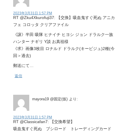
2023年3月31日 1:57 PM
RT @Zku4Xkurofuji37: 【交換】吸血鬼すぐ死ぬ アニカ
フェ コロッタ クリアファイル
《譲》半田 吸隊 ヒナイチ ヒヨシ ジョン ドラルク一族
ハンター ナギリ Y談 お真祖様
《求》画像3枚目 ロナルド ドラルク(キービジュ)2種(今
回＞過去)
郵送にて…
返信
mayora19 @固定(仮)
より:
2023年3月31日 1:57 PM
RT @Classicafan7: 【交換希望】
吸血鬼すぐ死ぬ ブシロード トレーディングカード