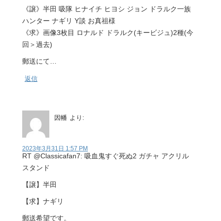
《譲》半田 吸隊 ヒナイチ ヒヨシ ジョン ドラルク一族
ハンター ナギリ Y談 お真祖様
《求》画像3枚目 ロナルド ドラルク(キービジュ)2種(今
回＞過去)
郵送にて…
返信
因幡
より:
2023年3月31日 1:57 PM
RT @Classicafan7: 吸血鬼すぐ死ぬ2 ガチャ アクリル
スタンド
【譲】半田
【求】ナギリ
郵送希望です。