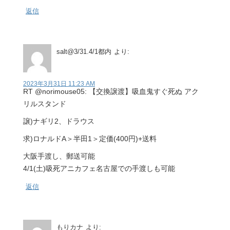
返信
salt@3/31.4/1都内
より:
2023年3月31日 11:23 AM
RT @norimouse05: 【交換譲渡】吸血鬼すぐ死ぬ アク
リルスタンド
譲)ナギリ2、ドラウス
求)ロナルドA＞半田1＞定価(400円)+送料
大阪手渡し、郵送可能
4/1(土)吸死アニカフェ名古屋での手渡しも可能
返信
もりカナ
より: