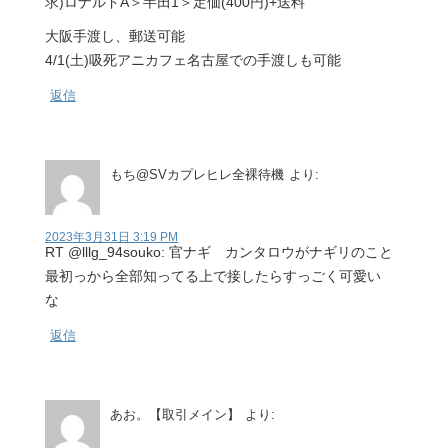
求)ロナルドA＞半田1＞定価(400円)+送料
大阪手渡し、郵送可能
4/1(土)吸死アニカフェ名古屋での手渡しも可能
返信
もち@SVカプレヒレ全裸待機
より:
2023年3月31日 3:19 PM
RT @lllg_94souko: 官ナギ カンタロウがナギリのこと
最初っから全部知ってる上で接したらすっごく可愛い
な
返信
あお。【取引メイン】
より: