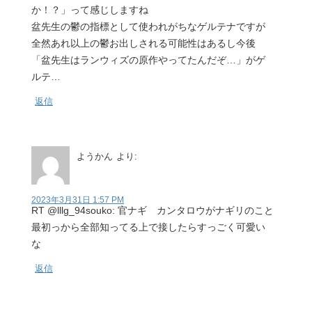
か！？」って感じしますね
盆先生の鬱の指標として使われがちなゲルテナですが
全然あれ以上の鬱お出しされる可能性はあるし今後
「盆先生はランウィズの原作やってたんだぞ…」がゲ
ルテ…
返信
ようかん
より:
2023年3月31日 1:57 PM
RT @lllg_94souko: 官ナギ カンタロウがナギリのこと
最初っから全部知ってる上で接したらすっごく可愛い
な
返信