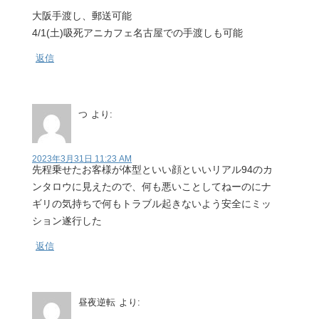
大阪手渡し、郵送可能
4/1(土)吸死アニカフェ名古屋での手渡しも可能
返信
つ
より:
2023年3月31日 11:23 AM
先程乗せたお客様が体型といい顔といいリアル94のカ
ンタロウに見えたので、何も悪いことしてねーのにナ
ギリの気持ちで何もトラブル起きないよう安全にミッ
ション遂行した
返信
昼夜逆転
より: