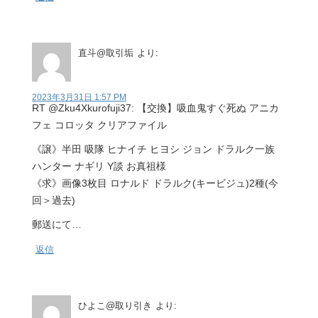
直斗@取引垢
より:
2023年3月31日 1:57 PM
RT @Zku4Xkurofuji37: 【交換】吸血鬼すぐ死ぬ アニカ
フェ コロッタ クリアファイル
《譲》半田 吸隊 ヒナイチ ヒヨシ ジョン ドラルク一族
ハンター ナギリ Y談 お真祖様
《求》画像3枚目 ロナルド ドラルク(キービジュ)2種(今
回＞過去)
郵送にて…
返信
ひよこ@取り引き
より: